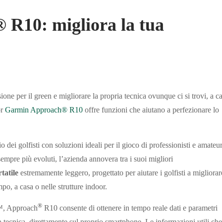
R10: migliora la tua
ione per il green e migliorare la propria tecnica ovunque ci si trovi, a c
or
Garmin Approach® R10
offre funzioni che aiutano a perfezionare lo
io dei golfisti con soluzioni ideali per il gioco di professionisti e amateur
sempre più evoluti, l’azienda annovera tra i suoi migliori
tatile
estremamente leggero, progettato per aiutare i golfisti a migliorar
po, a casa o nelle strutture indoor.
®
f™, Approach
R10 consente di ottenere in tempo reale dati e parametri
a tecnica
,
direttamente sul proprio smartphone. Le informazioni utili che