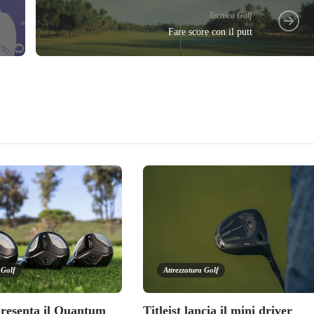
Tecnica Golf
Fare score con il putt
 Golf
Attrezzatura Golf
resenta il Quantum
Titleist lancia il mini driver