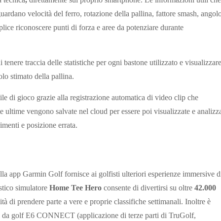
ardano velocità del ferro, rotazione della pallina, fattore smash, angol
lice riconoscere punti di forza e aree da potenziare durante
 tenere traccia delle statistiche per ogni bastone utilizzato e visualizzare
olo stimato della pallina.
ile di gioco grazie alla registrazione automatica di video clip che
 ultime vengono salvate nel cloud per essere poi visualizzate e analizz
menti e posizione errata.
a app Garmin Golf fornisce ai golfisti ulteriori esperienze immersive d
istico simulatore
Home Tee Hero
consente di divertirsi su oltre
42.000
tà di prendere parte a vere e proprie classifiche settimanali. Inoltre è
ampi da golf E6 CONNECT (applicazione di terze parti di TruGolf,