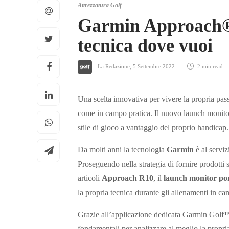
Attrezzatura Golf
Garmin Approach® 
tecnica dove vuoi
La Redazione
,
5 Settembre 2022
2 min
read
Una scelta innovativa per vivere la propria pass
come in campo pratica. Il nuovo launch monit
stile di gioco a vantaggio del proprio handicap.
Da molti anni la tecnologia
Garmin
è al serviz
Proseguendo nella strategia di fornire prodotti 
articoli
Approach R10
, il
launch monitor por
la propria tecnica durante gli allenamenti in cam
Grazie all’applicazione dedicata Garmin Gol
fondamentali per analizzare al meglio la propri