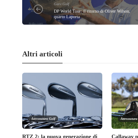
Gare Golf
DP World Tour: il ritorno di Oliver Wilson,
quarto Laporta
Altri articoli
Attrezzatura Golf
Attrezzatura
RTZ 2: la nuova generazione di
Callaway p