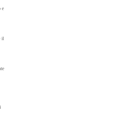
o e
 il
ate
i