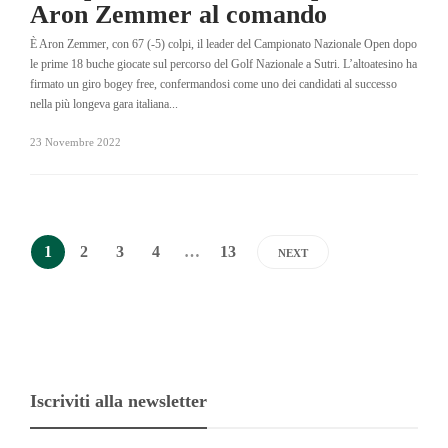
Aron Zemmer al comando
È Aron Zemmer, con 67 (-5) colpi, il leader del Campionato Nazionale Open dopo
le prime 18 buche giocate sul percorso del Golf Nazionale a Sutri. L’altoatesino ha
firmato un giro bogey free, confermandosi come uno dei candidati al successo
nella più longeva gara italiana...
23 Novembre 2022
1
2
3
4
…
13
NEXT
Iscriviti alla newsletter