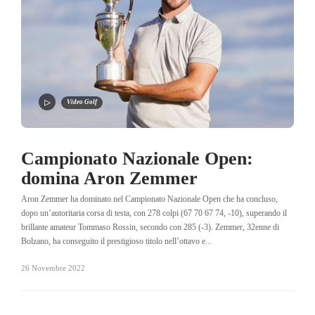
Video Golf
Campionato Nazionale Open:
domina Aron Zemmer
Aron Zemmer ha dominato nel Campionato Nazionale Open che ha concluso,
dopo un’autoritaria corsa di testa, con 278 colpi (67 70 67 74, -10), superando il
brillante amateur Tommaso Rossin, secondo con 285 (-3). Zemmer, 32enne di
Bolzano, ha conseguito il prestigioso titolo nell’ottavo e...
26 Novembre 2022