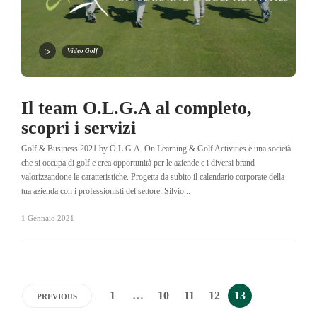
Video Golf
Il team O.L.G.A al completo,
scopri i servizi
Golf & Business 2021 by O.L.G.A On Learning & Golf Activities è una società
che si occupa di golf e crea opportunità per le aziende e i diversi brand
valorizzandone le caratteristiche. Progetta da subito il calendario corporate della
tua azienda con i professionisti del settore: Silvio...
1 Gennaio 2021
1
…
10
11
12
13
PREVIOUS