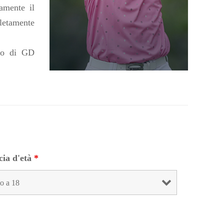
amente il
letamente
ndo di GD
cia d'età
*