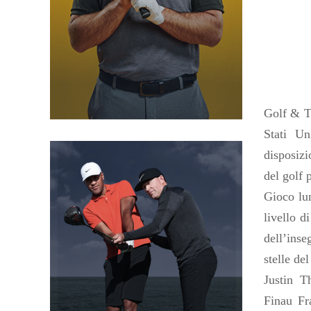
Golf & Tu
Stati Un
disposizi
del golf p
Gioco lun
livello d
dell’in
stelle d
Justin 
Finau Fr