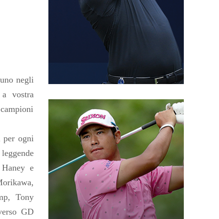
 uno negli
 a vostra
i campioni
i per ogni
i leggende
 Haney e
Morikawa,
mp, Tony
averso GD