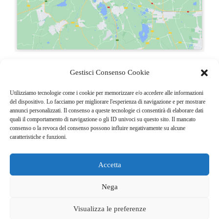
Gestisci Consenso Cookie
Utilizziamo tecnologie come i cookie per memorizzare e/o accedere alle informazioni
del dispositivo. Lo facciamo per migliorare l'esperienza di navigazione e per mostrare
Golf & Turismo – Via Gallarate 154 – 20151 Milano (IT) – Tel: +39 02
annunci personalizzati. Il consenso a queste tecnologie ci consentirà di elaborare dati
424191 – Fax: +39 02 48953252
quali il comportamento di navigazione o gli ID univoci su questo sito. Il mancato
consenso o la revoca del consenso possono influire negativamente su alcune
caratteristiche e funzioni.
Accetta
© COPYRIGHT 2025
GO. TU. Srl -
Tutti i diritti sono riservati
Nega
CHI SIAMO
CONTATTI
NEWSLETTER
Visualizza le preferenze
PUBBLICITÀ
PRIVACY E COOKIE POLICY