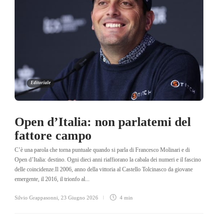
Editoriale
Open d’Italia: non parlatemi del
fattore campo
C’è una parola che torna puntuale quando si parla di Francesco Molinari e di
Open d’Italia: destino. Ogni dieci anni riaffiorano la cabala dei numeri e il fascino
delle coincidenze.Il 2006, anno della vittoria al Castello Tolcinasco da giovane
emergente, il 2016, il trionfo al...
Silvio Grappasonni
,
23 Giugno 2026
4 min