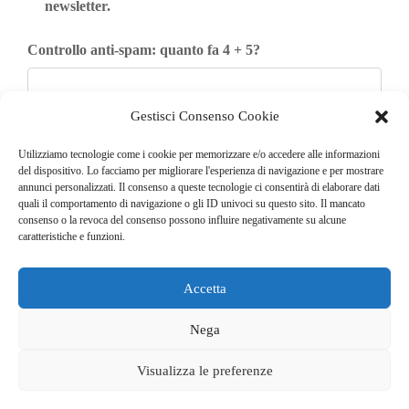
newsletter.
Controllo anti-spam: quanto fa 4 + 5?
Gestisci Consenso Cookie
Iscriviti
Utilizziamo tecnologie come i cookie per memorizzare e/o accedere alle informazioni
del dispositivo. Lo facciamo per migliorare l'esperienza di navigazione e per mostrare
annunci personalizzati. Il consenso a queste tecnologie ci consentirà di elaborare dati
quali il comportamento di navigazione o gli ID univoci su questo sito. Il mancato
consenso o la revoca del consenso possono influire negativamente su alcune
caratteristiche e funzioni.
Accetta
© COPYRIGHT 2025
GO. TU. Srl -
Tutti i diritti sono riservati
Nega
CHI SIAMO
CONTATTI
NEWSLETTER
Visualizza le preferenze
PUBBLICITÀ
PRIVACY E COOKIE POLICY