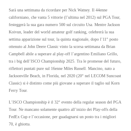
Sarà una settimana da ricordare per Nick Watney. Il 44enne
californiano, che vanta 5 vittorie (l’ultima nel 2012) sul PGA Tour,
festeggerà la sua gara numero 500 sul circuito Usa. Mentre Jackson
Koivun, leader del world amateur golf ranking, celebrerà la sua
settima apparizione sul tour, la quinta stagionale, dopo l’11° posto
ottenuto al John Deere Classic vinto la scorsa settimana da Brian
Campbell abile a superare al play-off l’argentino Emiliano Grillo,
tra i big dell’ISCO Championship 2025. Tra le promesse del futuro,
riflettori puntati pure sul 16enne Miles Russell. Mancino, nato a
Jacksonville Beach, in Florida, nel 2020 (20° nel LECOM Suncoast
Classic) si è distinto come più giovane a superare il taglio sul Korn
Ferry Tour.
L’ISCO Championship è il 32° evento della regular season del PGA
Tour. Ne mancano solamente quattro all’inizio dei Play-offs della
FedEx Cup e l’occasione, per guadagnarsi un posto tra i migliori
70, è ghiotta.