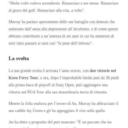
“Molte volte volevo arrendermi. Rinunciare a me stesso. Rinunciare
al gioco del golf. Rinunciare alla vita, a volte”.
Murray ha parlato apertamente delle sue battaglie con demoni che
andavano dall’ansia alla depressione all’alcolismo, e di come queste
abbiano contribuito a un’assenza di sei anni in cui ha ammesso di
aver fatto passare ai suoi cari “le pene dell’inferno”.
La svolta
La sua grande svolta è arrivata l’anno scorso, con
due vittorie nel
Korn Ferry Tour
, e ora, dopo l’improbabile birdie putt da 38 piedi
alla prima buca di playoff al Sony Open, può aggiungere una
vittoria nel PGA Tour alla sua straordinaria storia di rimonta.
Mentre la folla esultava per l’errore di An, Murray ha abbracciato il
suo caddie Jay Green e gli ha appoggiato il viso sulla spalla.
An ha detto a proposito del putt mancato: “È un peccato che sia