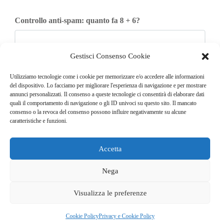
Controllo anti-spam: quanto fa 8 + 6?
Gestisci Consenso Cookie
Iscriviti
Utilizziamo tecnologie come i cookie per memorizzare e/o accedere alle informazioni
del dispositivo. Lo facciamo per migliorare l'esperienza di navigazione e per mostrare
annunci personalizzati. Il consenso a queste tecnologie ci consentirà di elaborare dati
quali il comportamento di navigazione o gli ID univoci su questo sito. Il mancato
consenso o la revoca del consenso possono influire negativamente su alcune
caratteristiche e funzioni.
Accetta
© COPYRIGHT 2025
GO. TU. Srl -
Tutti i diritti sono riservati
Nega
CHI SIAMO
CONTATTI
NEWSLETTER
Visualizza le preferenze
PUBBLICITÀ
PRIVACY E COOKIE POLICY
Cookie Policy
Privacy e Cookie Policy