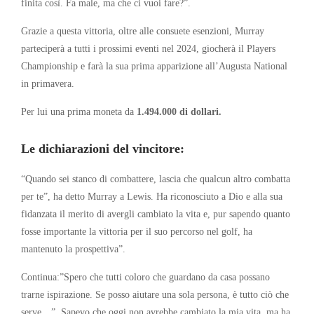
finita così. Fa male, ma che ci vuoi fare?”.
Grazie a questa vittoria, oltre alle consuete esenzioni, Murray
parteciperà a tutti i prossimi eventi nel 2024, giocherà il Players
Championship e farà la sua prima apparizione all’Augusta National
in primavera.
Per lui una prima moneta da
1.494.000 di dollari.
Le dichiarazioni del vincitore:
“Quando sei stanco di combattere, lascia che qualcun altro combatta
per te”, ha detto Murray a Lewis. Ha riconosciuto a Dio e alla sua
fidanzata il merito di avergli cambiato la vita e, pur sapendo quanto
fosse importante la vittoria per il suo percorso nel golf, ha
mantenuto la prospettiva”.
Continua:”Spero che tutti coloro che guardano da casa possano
trarne ispirazione. Se posso aiutare una sola persona, è tutto ciò che
serve…”. Sapevo che oggi non avrebbe cambiato la mia vita, ma ha