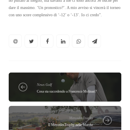
ho puttato al meglio, ma davanti a me ci sono ancora 36 buche per
dare il massimo. ‘Un pronostico?’. A mio avviso si vincerà il torneo
con uno score complessivo di ‘-12’ o ‘-13’. Io ci credo”.
News Golf
Cosa sta succedendo a Francesco Molinari?
MercedesTrophy
Il MercedesTrophy nelle Marche