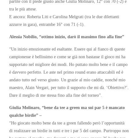
partite con il piede giusto anche Giulia Molinaro, 12° con 70 (-2) e
tra le più attese.
E ancora: Roberta Liti e Carolina Melgrati (tra le due dilettanti
azzurre in gara), entrambe 16° con 71 (-1).
Alessia Nobilio, “ottimo inizio, darò il massimo fino alla fine”
“Un inizio emozionante ed esaltante. Essere qui al fianco di queste
campionesse è bellissimo e come se già non bastasse il gioco mi ha
supportato nel migliore dei modi. Ho puttato molto bene e il campo
è davvero perfetto. Le aste nel primo round erano attaccabili ed è
andato tutto nel verso giusto. Un grazie al mio caddie, nonché mio
maestro, Alain Vergari, per tutto il supporto che mi dà. ‘Obiettivo?’.
Dare il meglio di me stessa fino alla fine del torneo”.
Giulia Molinaro, “bene da tee a green ma sui par 5 è mancato
qualche birdie” –
“Ho giocato molto bene da tee a green fallendo però l’opportunità
di realizzare un birdie in tutti e tre i par 5 del campo. Purtroppo non