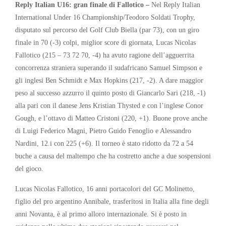
Reply Italian U16: gran finale di Fallotico –
Nel Reply Italian
International Under 16 Championship/Teodoro Soldati Trophy,
disputato sul percorso del Golf Club Biella (par 73), con un giro
finale in 70 (-3) colpi, miglior score di giornata, Lucas Nicolas
Fallotico (215 – 73 72 70, -4) ha avuto ragione dell’agguerrita
concorrenza straniera superando il sudafricano Samuel Simpson e
gli inglesi Ben Schmidt e Max Hopkins (217, -2). A dare maggior
peso al successo azzurro il quinto posto di Giancarlo Sari (218, -1)
alla pari con il danese Jens Kristian Thysted e con l’inglese Conor
Gough, e l’ottavo di Matteo Cristoni (220, +1). Buone prove anche
di Luigi Federico Magni, Pietro Guido Fenoglio e Alessandro
Nardini, 12.i con 225 (+6). Il torneo è stato ridotto da 72 a 54
buche a causa del maltempo che ha costretto anche a due sospensioni
del gioco.
Lucas Nicolas Fallotico, 16 anni portacolori del GC Molinetto,
figlio del pro argentino Annibale, trasferitosi in Italia alla fine degli
anni Novanta, è al primo alloro internazionale. Si è posto in