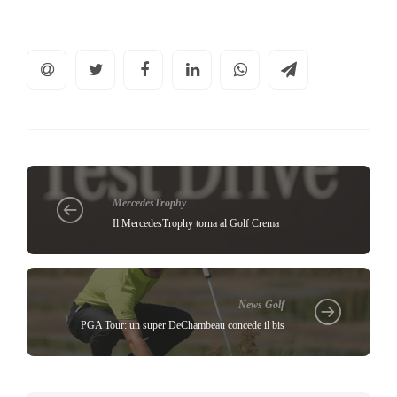
MercedesTrophy
Il MercedesTrophy torna al Golf Crema
News Golf
PGA Tour: un super DeChambeau concede il bis