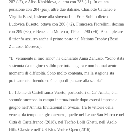
282 (-2), e Alisa Khokhlova, quarta con 283 (-1). In quinta
posizione con 284 (par), altre due italiane, Charlotte Cattaneo e
Virgilia Bossi, insieme alla slovena Inja Fric. Subito dietro
Ludovica Busetto, ottava con 286 (+2), Francesca Fiorellini, decima
con 289 (+5), e Benedetta Moresco, 11ª con 290 (+6). A completare
il trionfo azzurro anche il primo posto nel Nations Trophy (Bossi,
Zanusso, Moresco).
“E’ veramente il mio anno” ha dichiarato Anna Zanusso. “Sono stata
sostenuta da un gioco solido per tutta la gara e non ho mai avuto
momenti di difficoltà. Sono molto contenta, ma la stagione sta
praticamente finendo ed è tempo di pensare alla scuola”.
La 18enne di Castelfranco Veneto, portacolori di Ca’ Amata, è al
secondo successo in campo internazionale dopo essersi imposta a
giugno nell’Annika Invitational in Svezia. Tra le vittorie della
veneta, da tempo nel giro azzurro, quelle nel Leone San Marco e nel
Città di Castelfranco (2018), nel Trofeo Lolli Ghetti, nell’Asolo
Hills Classic e nell’US Kids Venice Open (2016).