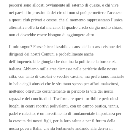
percorsi sono allocati ovviamente all’esterno di queste, e chi vive
nei paesini in prossimità dei circoli non si può permettere l’accesso
a questi club privati e costosi che al momento rappresentano l’unica
alternativa offerta dal mercato. Il quadro credo sia già molto chiaro,
non ci dovrebbe essere bisogno di aggiungere altro.
Il mio sogno? Forse è irrealizzabile a causa della scarsa visione dei
dirigenti dei nostri Comuni e probabilmente anche
dell’impenetrabile giungla che domina la politica e la burocrazia
italiana. Abbiamo mille aree dismesse nelle periferie delle nostre
città, con tanto di casolari o vecchie cascine, ma preferiamo lasciarle
in balia degli abusivi che le sfruttano spesso per affari malavitosi,
mettendo oltretutto costantemente in pericolo la vita dei nostri
ragazzi e dei concittadini. Trasformare questi orribili e pericolosi
luoghi in centri sportivi polivalenti, con un campo pratica, tennis,
padel e calcetto, è un investimento di fondamentale importanza per
la crescita dei nostri figli, per la loro salute e per il futuro della
nostra povera Italia, che sta lentamente andando alla deriva in