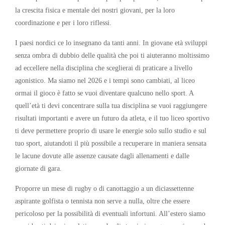
la crescita fisica e mentale dei nostri giovani, per la loro
coordinazione e per i loro riflessi.
I paesi nordici ce lo insegnano da tanti anni. In giovane età sviluppi
senza ombra di dubbio delle qualità che poi ti aiuteranno moltissimo
ad eccellere nella disciplina che sceglierai di praticare a livello
agonistico. Ma siamo nel 2026 e i tempi sono cambiati, al liceo
ormai il gioco è fatto se vuoi diventare qualcuno nello sport. A
quell’età ti devi concentrare sulla tua disciplina se vuoi raggiungere
risultati importanti e avere un futuro da atleta, e il tuo liceo sportivo
ti deve permettere proprio di usare le energie solo sullo studio e sul
tuo sport, aiutandoti il più possibile a recuperare in maniera sensata
le lacune dovute alle assenze causate dagli allenamenti e dalle
giornate di gara.
Proporre un mese di rugby o di canottaggio a un diciassettenne
aspirante golfista o tennista non serve a nulla, oltre che essere
pericoloso per la possibilità di eventuali infortuni. All’estero siamo