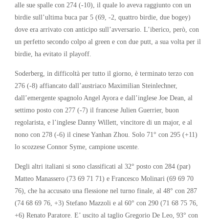
alle sue spalle con 274 (-10), il quale lo aveva raggiunto con un
birdie sull’ultima buca par 5 (69, -2, quattro birdie, due bogey)
dove era arrivato con anticipo sull’avversario. L’iberico, però, con
un perfetto secondo colpo al green e con due putt, a sua volta per il
birdie, ha evitato il playoff.
Soderberg, in difficoltà per tutto il giorno, è terminato terzo con
276 (-8) affiancato dall’austriaco Maximilian Steinlechner,
dall’emergente spagnolo Angel Ayora e dall’inglese Joe Dean, al
settimo posto con 277 (-7) il francese Julien Guerrier, buon
regolarista, e l’inglese Danny Willett, vincitore di un major, e al
nono con 278 (-6) il cinese Yanhan Zhou. Solo 71° con 295 (+11)
lo scozzese Connor Syme, campione uscente.
Degli altri italiani si sono classificati al 32° posto con 284 (par)
Matteo Manassero (73 69 71 71) e Francesco Molinari (69 69 70
76), che ha accusato una flessione nel turno finale, al 48° con 287
(74 68 69 76, +3) Stefano Mazzoli e al 60° con 290 (71 68 75 76,
+6) Renato Paratore. E’ uscito al taglio Gregorio De Leo, 93° con