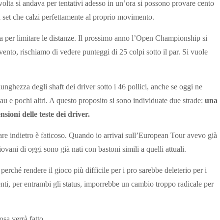
 volta si andava per tentativi adesso in un’ora si possono provare cento
 set che calzi perfettamente al proprio movimento.
per limitare le distanze. Il prossimo anno l’Open Championship si
ento, rischiamo di vedere punteggi di 25 colpi sotto il par. Si vuole
lunghezza degli shaft dei driver sotto i 46 pollici, anche se oggi ne
e pochi altri. A questo proposito si sono individuate due strade:
una
nsioni delle teste dei driver.
nare indietro è faticoso. Quando io arrivai sull’European Tour avevo già
vani di oggi sono già nati con bastoni simili a quelli attuali.
rché rendere il gioco più difficile per i pro sarebbe deleterio per i
enti, per entrambi gli status, imporrebbe un cambio troppo radicale per
sa verrà fatto.