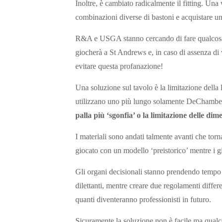
Inoltre, è cambiato radicalmente il fitting. Una
combinazioni diverse di bastoni e acquistare un
R&A e USGA stanno cercando di fare qualcosa 
giocherà a St Andrews e, in caso di assenza di v
evitare questa profanazione!
Una soluzione sul tavolo è la limitazione della 
utilizzano uno più lungo solamente DeChambeau 
palla più ‘sgonfia’ o la limitazione delle dime
I materiali sono andati talmente avanti che tor
giocato con un modello ‘preistorico’ mentre i gio
Gli organi decisionali stanno prendendo tempo pe
dilettanti, mentre creare due regolamenti differ
quanti diventeranno professionisti in futuro.
Sicuramente la soluzione non è facile ma qualco