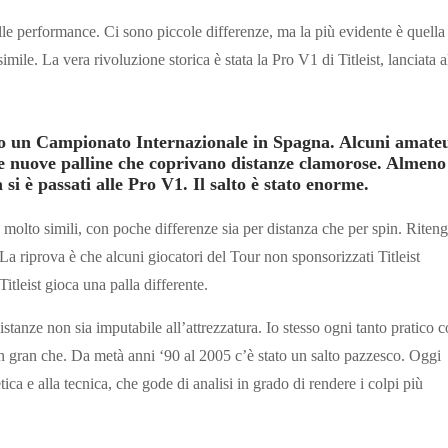
lle performance. Ci sono piccole differenze, ma la più evidente è quella
mile. La vera rivoluzione storica è stata la Pro V1 di Titleist, lanciata a
avo un Campionato Internazionale in Spagna. Alcuni amate
e nuove palline che coprivano distanze clamorose. Almeno
si è passati alle Pro V1. Il salto è stato enorme.
e molto simili, con poche differenze sia per distanza che per spin. Riten
 La riprova è che alcuni giocatori del Tour non sponsorizzati Titleist
tleist gioca una palla differente.
tanze non sia imputabile all’attrezzatura. Io stesso ogni tanto pratico 
n gran che. Da metà anni ‘90 al 2005 c’è stato un salto pazzesco. Oggi
tica e alla tecnica, che gode di analisi in grado di rendere i colpi più