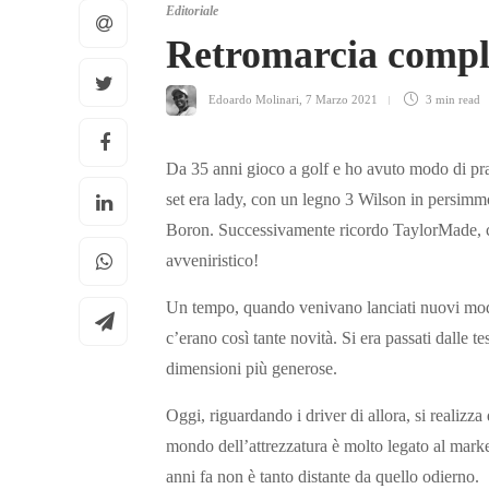
Editoriale
Retromarcia compl
Edoardo Molinari
,
7 Marzo 2021
3 min
read
Da 35 anni gioco a golf e ho avuto modo di pra
set era lady, con un legno 3 Wilson in persimmo
Boron. Successivamente ricordo TaylorMade, ch
avveniristico!
Un tempo, quando venivano lanciati nuovi model
c’erano così tante novità. Si era passati dalle t
dimensioni più generose.
Oggi, riguardando i driver di allora, si realizza
mondo dell’attrezzatura è molto legato al marke
anni fa non è tanto distante da quello odierno.