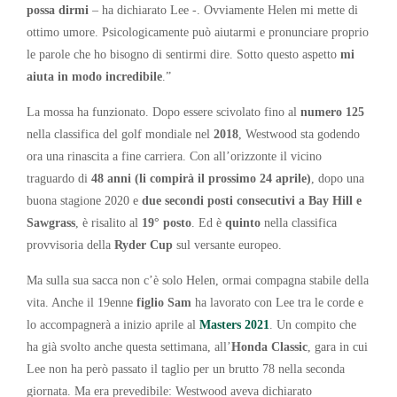
possa dirmi
– ha dichiarato Lee -. Ovviamente Helen mi mette di
ottimo umore. Psicologicamente può aiutarmi e pronunciare proprio
le parole che ho bisogno di sentirmi dire. Sotto questo aspetto
mi
aiuta in modo incredibile
.”
La mossa ha funzionato. Dopo essere scivolato fino al
numero 125
nella classifica del golf mondiale nel
2018
, Westwood sta godendo
ora una rinascita a fine carriera. Con all’orizzonte il vicino
traguardo di
48 anni (li compirà il prossimo 24 aprile)
, dopo una
buona stagione 2020 e
due secondi posti consecutivi a Bay Hill e
Sawgrass
, è risalito al
19° posto
. Ed è
quinto
nella classifica
provvisoria della
Ryder Cup
sul versante europeo.
Ma sulla sua sacca non c’è solo Helen, ormai compagna stabile della
vita. Anche il 19enne
figlio Sam
ha lavorato con Lee tra le corde e
lo accompagnerà a inizio aprile al
Masters 2021
. Un compito che
ha già svolto anche questa settimana, all’
Honda Classic
, gara in cui
Lee non ha però passato il taglio per un brutto 78 nella seconda
giornata. Ma era prevedibile: Westwood aveva dichiarato