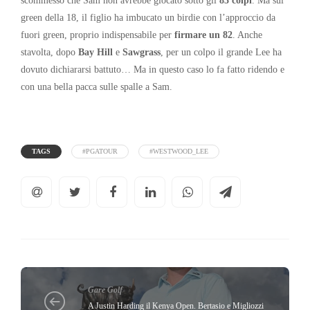
green della 18, il figlio ha imbucato un birdie con l’approccio da
fuori green, proprio indispensabile per
firmare un 82
. Anche
stavolta, dopo
Bay Hill
e
Sawgrass
, per un colpo il grande Lee ha
dovuto dichiararsi battuto… Ma in questo caso lo fa fatto ridendo e
con una bella pacca sulle spalle a Sam.
TAGS
#PGATOUR
#WESTWOOD_LEE
Gare Golf
A Justin Harding il Kenya Open. Bertasio e Migliozzi