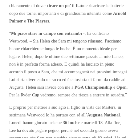
chiaramente di dover
tirare un po’ il fiato
e ricaricare le batterie
dopo due tornei importanti e di grandissima intensità come
Arnold
Palmer
e
The Players
.
“
Mi piace stare in campo con entrambi
-, ha confidato
Westwood. – Sia Helen che Sam mi tengono rilassato. Facciamo
buone chiacchierate lungo le buche. È un momento ideale per
legare. Helen, dopo le ultime due settimane passate al mio fianco,
non è in perfetta forma adesso. E quindi ha lasciato in pieno
accordo il posto a Sam, che mi accompagnerà nei prossimi impegni.
Lui si sta divertendo un sacco ed è entusiasta di farmi da caddie ad
Augusta. Helen sarà invece con me a
PGA Championship
e
Open
.
Per la Ryder Cup vedremo, sempre che riesca a entrare in squadra.”
E proprio per mettere a suo agio il figlio in vista del Masters, in
settimana Westwood lo ha portato con sé all’
Augusta National
.
Lunedì hanno giocato insieme
36 buche
e martedì
18
. Alla fine,
Lee ha dovuto pagare pegno, perché nel secondo giorno aveva
scommesso che Sam non avrebbe giocato sotto gli
83 colpi
. Ma sul