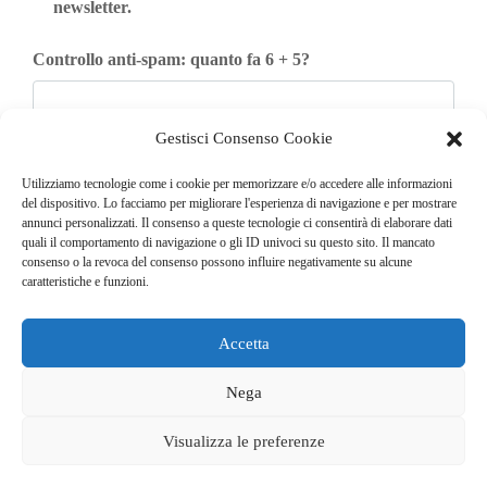
newsletter.
Controllo anti-spam: quanto fa 6 + 5?
Gestisci Consenso Cookie
Iscriviti
Utilizziamo tecnologie come i cookie per memorizzare e/o accedere alle informazioni
del dispositivo. Lo facciamo per migliorare l'esperienza di navigazione e per mostrare
annunci personalizzati. Il consenso a queste tecnologie ci consentirà di elaborare dati
quali il comportamento di navigazione o gli ID univoci su questo sito. Il mancato
consenso o la revoca del consenso possono influire negativamente su alcune
caratteristiche e funzioni.
Accetta
© COPYRIGHT 2025
GO. TU. Srl -
Tutti i diritti sono riservati
Nega
CHI SIAMO
CONTATTI
NEWSLETTER
Visualizza le preferenze
PUBBLICITÀ
PRIVACY E COOKIE POLICY