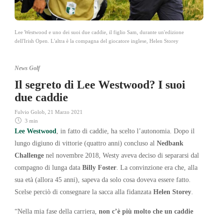
Lee Westwood e uno dei suoi due caddie, il figlio Sam, durante un'edizione
dell'Irish Open. L'altra è la compagna del giocatore inglese, Helen Storey
News Golf
Il segreto di Lee Westwood? I suoi
due caddie
Fulvio Golob
,
21 Marzo 2021
3 min
Lee Westwood
, in fatto di caddie, ha scelto l’autonomia. Dopo il
lungo digiuno di vittorie (quattro anni) concluso al
Nedbank
Challenge
nel novembre 2018, Westy aveva deciso di separarsi dal
compagno di lunga data
Billy Foster
. La convinzione era che, alla
sua età (allora 45 anni), sapeva da solo cosa doveva essere fatto.
Scelse perciò di consegnare la sacca alla fidanzata
Helen Storey
.
“Nella mia fase della carriera,
non c’è più molto che un caddie