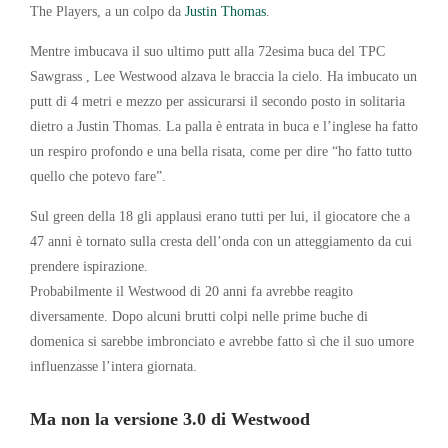
The Players, a un colpo da
Justin Thomas
.
Mentre imbucava il suo ultimo putt alla 72esima buca del TPC
Sawgrass , Lee Westwood alzava le braccia la cielo. Ha imbucato un
putt di 4 metri e mezzo per assicurarsi il secondo posto in solitaria
dietro a Justin Thomas. La palla è entrata in buca e l’inglese ha fatto
un respiro profondo e una bella risata, come per dire “ho fatto tutto
quello che potevo fare”.
Sul green della 18 gli applausi erano tutti per lui, il giocatore che a
47 anni è tornato sulla cresta dell’onda con un atteggiamento da cui
prendere ispirazione.
Probabilmente il Westwood di 20 anni fa avrebbe reagito
diversamente. Dopo alcuni brutti colpi nelle prime buche di
domenica si sarebbe imbronciato e avrebbe fatto sì che il suo umore
influenzasse l’intera giornata.
Ma non la versione 3.0 di Westwood