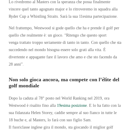
Lo rivedremo al Masters con la speranza che possa finalmente
vincere quel tanto agognato major e lo ritroveremo in squadra alla
Ryder Cup a Whistling Straits. Sarà la sua 11esima partecipazione.
Nel frattempo, Westwood si gode quello che ha e prende il golf per
quello che realmente è: un gioco. “Ritengo che questo sport
venga trattato troppo seriamente di tanto in tanto. Con quello che sta
succedendo nel mondo bisogna essere solo grati alla vita. È
divertente e appagante fare il lavoro che amo e che sto facendo da
28 anni”.
Non solo gioca ancora, ma compete con l’élite del
golf mondiale
Dopo la caduta al 78° posto nel World Ranking nel 2019, ora
Westwood è risalito fino alla
19esima posizione
. E lo ha fatto con la
sua fidanzata Helen Storey, caddie sempre al suo fianco in tutte le
18 buche e, al Masters, lo farà con suo figlio Sam.
Il fuoriclasse inglese gira il mondo, sta giocando il miglior golf