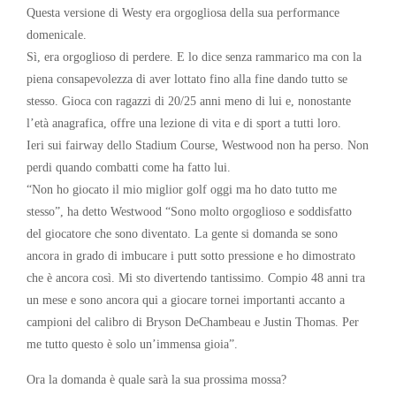
Questa versione di Westy era orgogliosa della sua performance
domenicale.
Sì, era orgoglioso di perdere. E lo dice senza rammarico ma con la
piena consapevolezza di aver lottato fino alla fine dando tutto se
stesso. Gioca con ragazzi di 20/25 anni meno di lui e, nonostante
l’età anagrafica, offre una lezione di vita e di sport a tutti loro.
Ieri sui fairway dello Stadium Course, Westwood non ha perso. Non
perdi quando combatti come ha fatto lui.
“Non ho giocato il mio miglior golf oggi ma ho dato tutto me
stesso”, ha detto Westwood “Sono molto orgoglioso e soddisfatto
del giocatore che sono diventato. La gente si domanda se sono
ancora in grado di imbucare i putt sotto pressione e ho dimostrato
che è ancora così. Mi sto divertendo tantissimo. Compio 48 anni tra
un mese e sono ancora qui a giocare tornei importanti accanto a
campioni del calibro di Bryson DeChambeau e Justin Thomas. Per
me tutto questo è solo un’immensa gioia”.
Ora la domanda è quale sarà la sua prossima mossa?