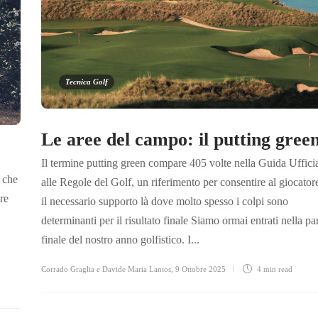
Tecnica Golf
Le aree del campo: il putting gree
Il termine putting green compare 405 volte nella Guida Uffici
 che
alle Regole del Golf, un riferimento per consentire al giocator
re
il necessario supporto là dove molto spesso i colpi sono
determinanti per il risultato finale Siamo ormai entrati nella pa
finale del nostro anno golfistico. I...
Corrado Graglia e Davide Maria Lantos
,
9 Ottobre 2025
4 min
read