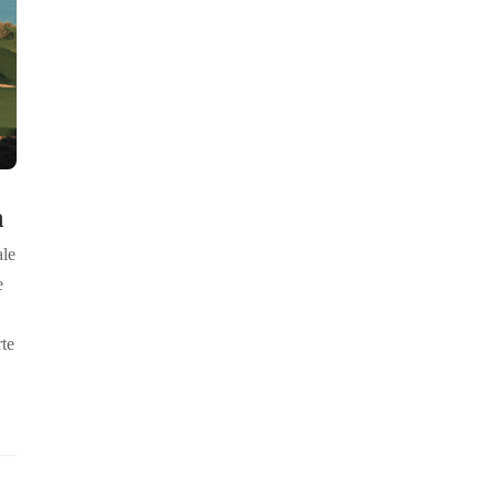
n
ale
e
rte