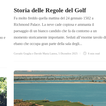
Storia delle Regole del Golf
Fa molto freddo quella mattina del 24 gennaio 1502 a
Richmond Palace. La neve cade copiosa e ammanta il
paesaggio di un bianco candido che fa da contorno a un
momento storicamente importante. Seduti all’enorme tavolo d
po e
ebano che occupa gran parte della sala degli...
Corrado Graglia e Davide Maria Lantos
,
5 Dicembre 2025
6 min
read