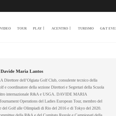
VIDEO
TOUR
PLAY
ACENTRO
TURISMO
G&T EVE
 Davide Maria Lantos
ttore dell’Olgiata Golf Club, consulente tecnico della
lf e coordinatore della sezione Direttori e Segretari della Scuola
Arbitro internazionale R&A e USGA. DAVIDE MARIA
ournament Operations del Ladies European Tour, membro del
 del Golf alle Olimpiadi di Rio del 2016 e di Tokyo del 2020.
mmittee della R&A e del Comitato Regole e Campionati della