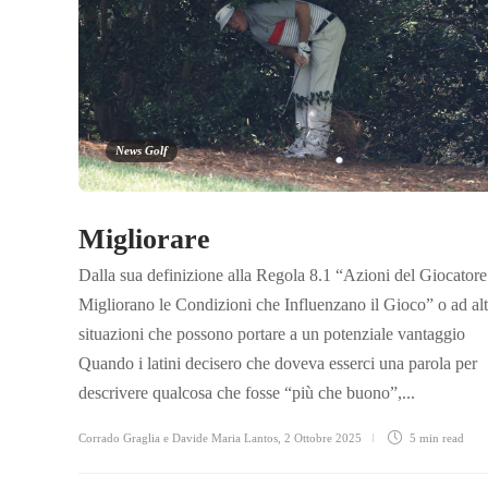
News Golf
Migliorare
Dalla sua definizione alla Regola 8.1 “Azioni del Giocatore
Migliorano le Condizioni che Influenzano il Gioco” o ad alt
situazioni che possono portare a un potenziale vantaggio
Quando i latini decisero che doveva esserci una parola per
descrivere qualcosa che fosse “più che buono”,...
Corrado Graglia e Davide Maria Lantos
,
2 Ottobre 2025
5 min
read