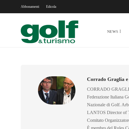
Abbonamenti
Edicola
NEWS
Corrado Graglia e
CORRADO GRAGLIA Dire
Federazione Italiana Go
Nazionale di Golf. 
LANTOS Director of T
Comitato Organizzatore
È membro del Rules Co