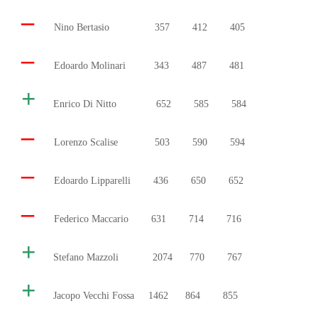
–
Nino Bertasio 357 412 405
–
Edoardo Molinari 343 487 481
+
Enrico Di Nitto 652 585 584
–
Lorenzo Scalise 503 590 594
–
Edoardo Lipparelli 436 650 652
–
Federico Maccario 631 714 716
+
Stefano Mazzoli 2074 770 767
+
Jacopo Vecchi Fossa 1462 864 855