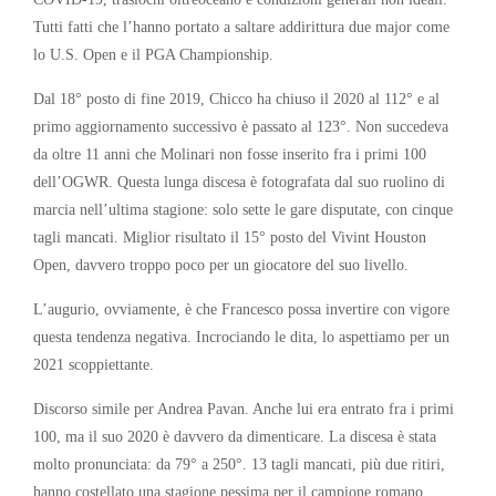
Tutti fatti che l’hanno portato a saltare addirittura due major come
lo U.S. Open e il PGA Championship.
Dal 18° posto di fine 2019, Chicco ha chiuso il 2020 al 112° e al
primo aggiornamento successivo è passato al 123°. Non succedeva
da oltre 11 anni che Molinari non fosse inserito fra i primi 100
dell’OGWR. Questa lunga discesa è fotografata dal suo ruolino di
marcia nell’ultima stagione: solo sette le gare disputate, con cinque
tagli mancati. Miglior risultato il 15° posto del Vivint Houston
Open, davvero troppo poco per un giocatore del suo livello.
L’augurio, ovviamente, è che Francesco possa invertire con vigore
questa tendenza negativa. Incrociando le dita, lo aspettiamo per un
2021 scoppiettante.
Discorso simile per Andrea Pavan. Anche lui era entrato fra i primi
100, ma il suo 2020 è davvero da dimenticare. La discesa è stata
molto pronunciata: da 79° a 250°. 13 tagli mancati, più due ritiri,
hanno costellato una stagione pessima per il campione romano,