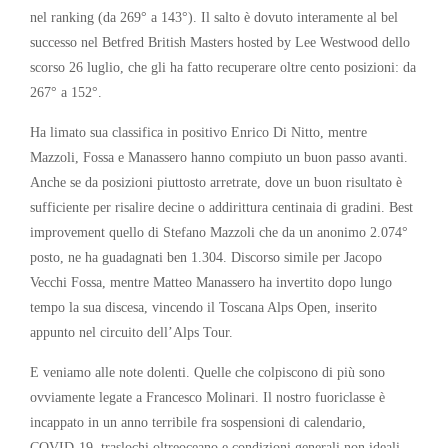
nel ranking (da 269° a 143°). Il salto è dovuto interamente al bel
successo nel Betfred British Masters hosted by Lee Westwood dello
scorso 26 luglio, che gli ha fatto recuperare oltre cento posizioni: da
267° a 152°.
Ha limato sua classifica in positivo Enrico Di Nitto, mentre
Mazzoli, Fossa e Manassero hanno compiuto un buon passo avanti.
Anche se da posizioni piuttosto arretrate, dove un buon risultato è
sufficiente per risalire decine o addirittura centinaia di gradini. Best
improvement quello di Stefano Mazzoli che da un anonimo 2.074°
posto, ne ha guadagnati ben 1.304. Discorso simile per Jacopo
Vecchi Fossa, mentre Matteo Manassero ha invertito dopo lungo
tempo la sua discesa, vincendo il Toscana Alps Open, inserito
appunto nel circuito dell’Alps Tour.
E veniamo alle note dolenti. Quelle che colpiscono di più sono
ovviamente legate a Francesco Molinari. Il nostro fuoriclasse è
incappato in un anno terribile fra sospensioni di calendario,
COVID-19, traslochi oltreoceano e condizioni generali non ideali.