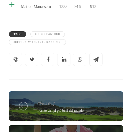
+
Matteo Manassero 1333 916 913
TAGS
#EUROPEANTOUR
#OFFICIALWORLDGOLFRANKINGS
Circoli Golf
I cento campi più belli del mondo