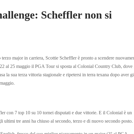
llenge: Scheffler non si
terzo major in carriera, Scottie Scheffler è pronto a scendere nuovame
2 al 25 maggio il PGA Tour si sposta al Colonial Country Club, dove 
 la sua terza vittoria stagionale e ripetersi in terra texana dopo aver gi
 maggio.
er con 7 top 10 su 10 tornei disputati e due vittorie. E il Colonial è un
i ultimi tre anni ha chiuso al secondo, terzo e di nuovo secondo posto.
s English, fresco del suo miglior piazzamento in un major (2° al PGA