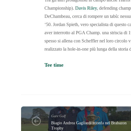
Championship).
Davis Riley
, defending champ
DeChambeau, cerca di rompere un tabù: nessuno
‘50. Jordan Spieth, vero specialista di questo
aver interrotto al PGA Champ. una striscia di 
spesso si allena con Scheffler nel loro circolo 
realizzato la hole-in-one più lunga della storia 
Tee time
Gare Golf
Biagio Andrea Gagliardi trionfa nel Brabazon
Trophy