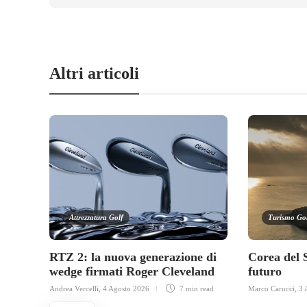
Altri articoli
Attrezzatura Golf
Turismo Go
RTZ 2: la nuova generazione di
Corea del 
wedge firmati Roger Cleveland
futuro
Andrea Vercelli
,
4 Agosto 2026
7 min
read
Marco Carucci
,
3 