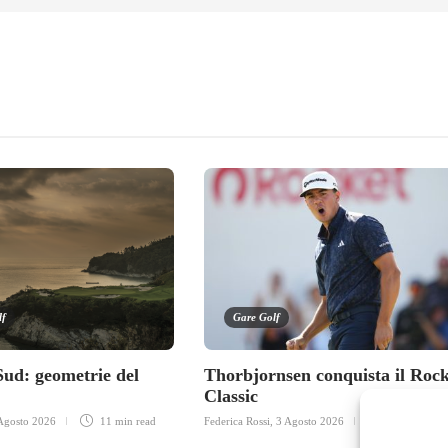
lf
Gare Golf
Sud: geometrie del
Thorbjornsen conquista il Rock
Classic
Agosto 2026
11 min
read
Federica Rossi
,
3 Agosto 2026
3 min
read