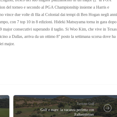
ion del torneo e secondo al PGA Championship insieme a Harris e
 vince due volte di fila al Colonial dai tempi di Ben Hogan negli anni
 campo, con 7 top 10 in 8 edizioni. Hideki Matsuyama torna in gara dopo
19 major consecutivi superando il taglio. Si Woo Kim, che vive in Texas
vicino a Dallas, arriva da un ottimo 8° posto la settimana scorsa dove ha
dei major.
Turismo Golf
Golf e mare: la vacanza perfetta con
Falkensteiner