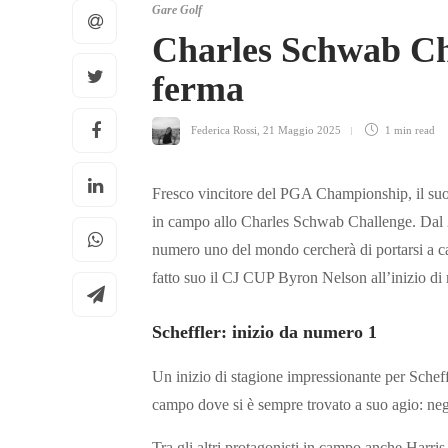
Gare Golf
Charles Schwab Cha
ferma
Federica Rossi
,
21 Maggio 2025
1 min
read
Fresco vincitore del PGA Championship, il suo 
in campo allo Charles Schwab Challenge. Dal 2
numero uno del mondo cercherà di portarsi a casa
fatto suo il CJ CUP Byron Nelson all’inizio di
Scheffler: inizio da numero 1
Un inizio di stagione impressionante per Scheffl
campo dove si è sempre trovato a suo agio: negl
Tra gli altri protagonisti in campo anche Harri