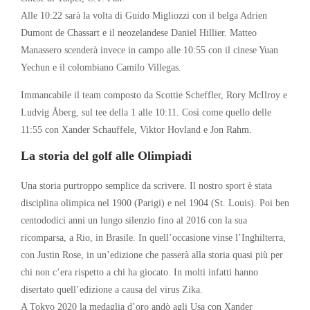
Alle 10:22 sarà la volta di Guido Migliozzi con il belga
Adrien
Dumont de Chassart e il neozelandese Daniel Hillier. Matteo
Manassero scenderà invece in campo alle 10:55 con il cinese
Yuan
Yechun e il colombiano Camilo Villegas.
Immancabile il team composto da Scottie Scheffler, Rory McIlroy e
Ludvig Åberg, sul tee della 1 alle 10:11. Così come quello delle
11:55 con Xander Schauffele, Viktor Hovland e Jon Rahm.
La storia del golf alle Olimpiadi
Una storia purtroppo semplice da scrivere. Il nostro sport è stata
disciplina olimpica nel 1900 (Parigi) e nel 1904 (St. Louis). Poi ben
centododici anni un lungo silenzio fino al 2016 con la sua
ricomparsa, a Rio, in Brasile. In quell’occasione vinse l’Inghilterra,
con Justin Rose, in un’edizione che passerà alla storia quasi più per
chi non c’era rispetto a chi ha giocato. In molti infatti hanno
disertato quell’edizione a causa del virus Zika.
A Tokyo 2020 la medaglia d’oro andò agli Usa con Xander