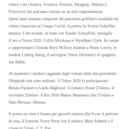
contro i sei (Austria, Svizzera, Polonia, Paraguay, Malesia e
Portorico) che potranno contare su un solo rappresentante.
Quest’anno nessuno campione del panorama golfistico mondiale ha
voluto rinunciare ai Cinque Cerchi. A partire da Scottie Scheffler,
numero 1 del mondo, in team con Xander Schauffele, medaglia
d’oro a Tokyo 2020, Collin Morikawa e Wyndham Clark. In campo
a rappresentare l’Irlanda Rory McIlroy insieme a Shane Lowry, lo
svedese Ludvig Aberg, il norvegese Viktor Hovland e lo spagnolo
Jon Rahm.
Al momento i risultati raggiunti dagli italiani nelle due precedenti
Olimpiadi non sono esaltanti. A Tokyo 2020 fa parteciparono
Renato Paratore e Guido Migliozzi: il romano chiuse 27esimo, il
vicentino 32esimo. A Rio 2016 Matteo Manassero finì 27esimo e
Nino Bertasio 30esimo.
Il primo tee time è fissato per giovedì mattina alla 9 con il padrone
di casa, il francese Victor Perez con il tedesco Matti Schmid e il
cinese di Taipei, C.T. Pan.