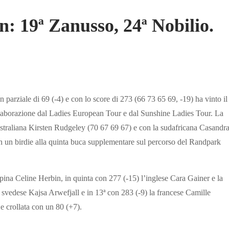
: 19ª Zanusso, 24ª Nobilio.
 parziale di 69 (-4) e con lo score di 273 (66 73 65 69, -19) ha vinto il
laborazione dal Ladies European Tour e dal Sunshine Ladies Tour. La
australiana Kirsten Rudgeley (70 67 69 67) e con la sudafricana Casandr
n un birdie alla quinta buca supplementare sul percorso del Randpark
lpina Celine Herbin, in quinta con 277 (-15) l’inglese Cara Gainer e la
 svedese Kajsa Arwefjall e in 13ª con 283 (-9) la francese Camille
e crollata con un 80 (+7).