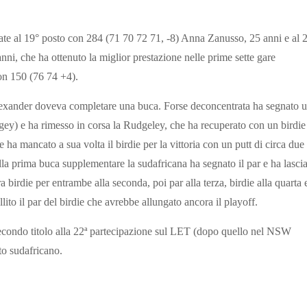
cate al 19° posto con 284 (71 70 72 71, -8) Anna Zanusso, 25 anni e al 
nni, che ha ottenuto la miglior prestazione nelle prime sette gare
con 150 (76 74 +4).
lexander doveva completare una buca. Forse deconcentrata ha segnato 
gey) e ha rimesso in corsa la Rudgeley, che ha recuperato con un birdie
e ha mancato a sua volta il birdie per la vittoria con un putt di circa due
Alla prima buca supplementare la sudafricana ha segnato il par e ha lasci
ra birdie per entrambe alla seconda, poi par alla terza, birdie alla quarta 
llito il par del birdie che avrebbe allungato ancora il playoff.
secondo titolo alla 22ª partecipazione sul LET (dopo quello nel NSW
to sudafricano.