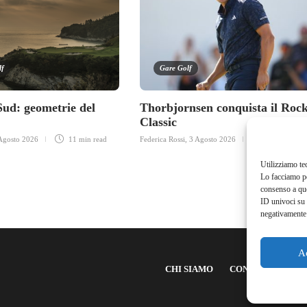
lf
Gare Golf
Sud: geometrie del
Thorbjornsen conquista il Rock
Classic
Agosto 2026
11 min
read
Federica Rossi
,
3 Agosto 2026
3 min
read
Utilizziamo te
Lo facciamo pe
consenso a que
ID univoci su 
negativamente 
A
CHI SIAMO
CONTATTI
NE