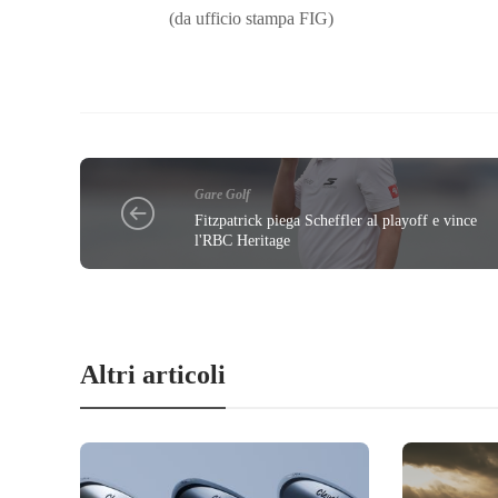
(da ufficio stampa FIG)
Gare Golf
Fitzpatrick piega Scheffler al playoff e vince
l'RBC Heritage
Altri articoli