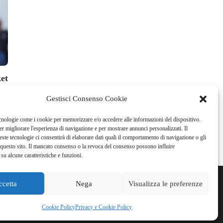
Editoriale
News Golf
et
La sacca sempre pronta
Il PGA Tour la
senza telecron
Andrea Vercelli
,
2 Agosto 2026
3 min
read
Gestisci Consenso Cookie
La Redazione
,
1 Agosto
cnologie come i cookie per memorizzare e/o accedere alle informazioni del dispositivo.
r migliorare l'esperienza di navigazione e per mostrare annunci personalizzati. Il
ste tecnologie ci consentirà di elaborare dati quali il comportamento di navigazione o gli
questo sito. Il mancato consenso o la revoca del consenso possono influire
su alcune caratteristiche e funzioni.
ccetta
Nega
Visualizza le preferenze
WSLETTER
PUBBLICITÀ
PRIVACY E COOKIE POLICY
Cookie Policy
Privacy e Cookie Policy