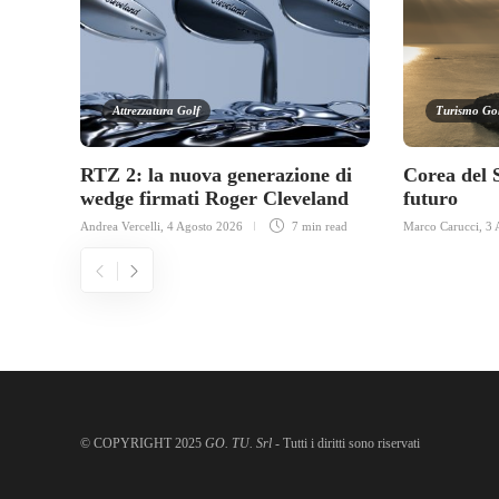
Attrezzatura Golf
Turismo Go
RTZ 2: la nuova generazione di
Corea del 
wedge firmati Roger Cleveland
futuro
Andrea Vercelli
,
4 Agosto 2026
7 min
read
Marco Carucci
,
3 
© COPYRIGHT 2025
GO. TU. Srl -
Tutti i diritti sono riservati