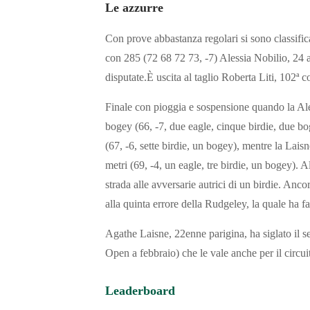
Le azzurre
Con prove abbastanza regolari si sono classifi
con 285 (72 68 72 73, -7) Alessia Nobilio, 24 a
disputate.È uscita al taglio Roberta Liti, 102ª 
Finale con pioggia e sospensione quando la A
bogey (66, -7, due eagle, cinque birdie, due bo
(67, -6, sette birdie, un bogey), mentre la Laisn
metri (69, -4, un eagle, tre birdie, un bogey). 
strada alle avversarie autrici di un birdie. Anco
alla quinta errore della Rudgeley, la quale ha fa
Agathe Laisne, 22enne parigina, ha siglato il 
Open a febbraio) che le vale anche per il circui
Leaderboard