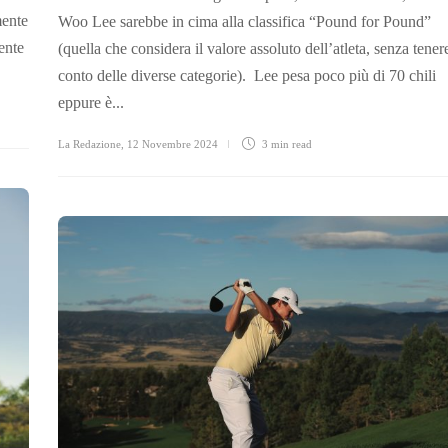
mente
Woo Lee sarebbe in cima alla classifica “Pound for Pound”
ente
(quella che considera il valore assoluto dell’atleta, senza tener
conto delle diverse categorie). Lee pesa poco più di 70 chili
eppure è...
La Redazione
,
12 Novembre 2024
3 min
read