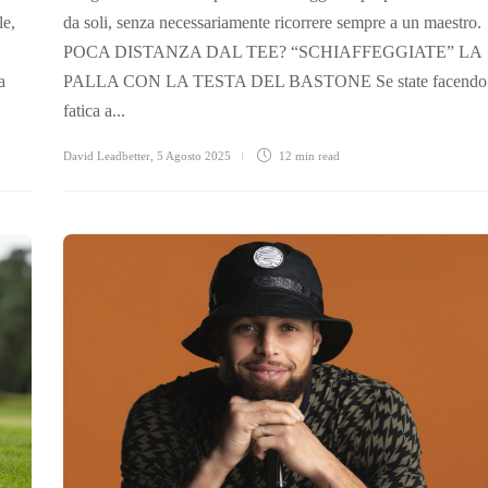
le,
da soli, senza necessariamente ricorrere sempre a un maestro.
POCA DISTANZA DAL TEE? “SCHIAFFEGGIATE” LA
a
PALLA CON LA TESTA DEL BASTONE Se state facendo
fatica a...
David Leadbetter
,
5 Agosto 2025
12 min
read