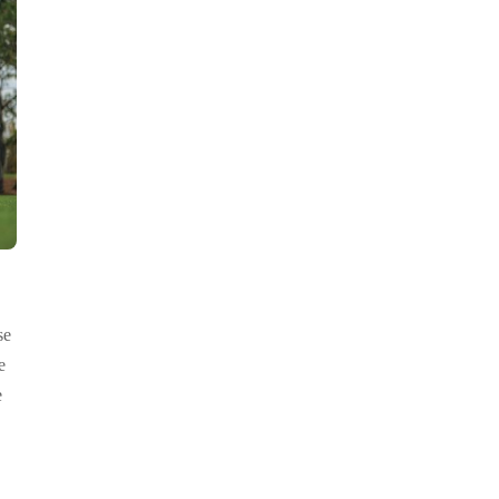
se
e
e