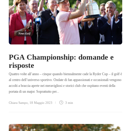
News Golf
PGA Championship: domande e
risposte
Quattro volte all’anno – cinque quando biennalmente cade la Ryder Cup – il golf è
al centro dell’universo sportivo. Ondate di fan appassionati e occasionali vengono
accolti a braccia aperte nei meravigliosi e storici club che ospitano eventi della
portata di un major. Soprattutto per...
Chiara Sampo
,
18 Maggio 2023
3 min