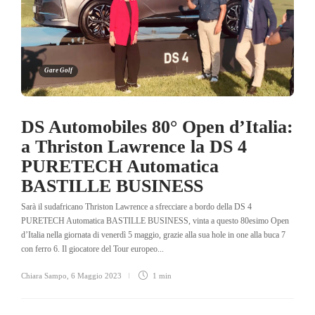
Gare Golf
DS Automobiles 80° Open d’Italia:
a Thriston Lawrence la DS 4
PURETECH Automatica
BASTILLE BUSINESS
Sarà il sudafricano Thriston Lawrence a sfrecciare a bordo della DS 4
PURETECH Automatica BASTILLE BUSINESS, vinta a questo 80esimo Open
d’Italia nella giornata di venerdì 5 maggio, grazie alla sua hole in one alla buca 7
con ferro 6. Il giocatore del Tour europeo...
Chiara Sampo
,
6 Maggio 2023
1 min