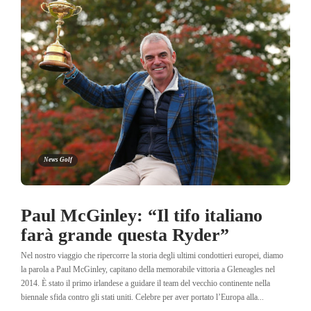
News Golf
Paul McGinley: “Il tifo italiano
farà grande questa Ryder”
Nel nostro viaggio che ripercorre la storia degli ultimi condottieri europei, diamo
la parola a Paul McGinley, capitano della memorabile vittoria a Gleneagles nel
2014. È stato il primo irlandese a guidare il team del vecchio continente nella
biennale sfida contro gli stati uniti. Celebre per aver portato l’Europa alla...