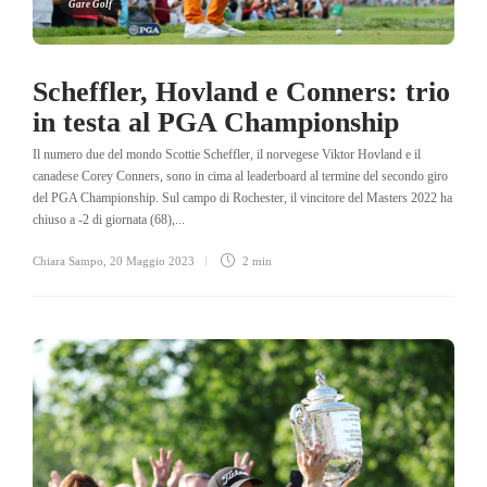
Gare Golf
Scheffler, Hovland e Conners: trio
in testa al PGA Championship
Il numero due del mondo Scottie Scheffler, il norvegese Viktor Hovland e il
canadese Corey Conners, sono in cima al leaderboard al termine del secondo giro
del PGA Championship. Sul campo di Rochester, il vincitore del Masters 2022 ha
chiuso a -2 di giornata (68),...
Chiara Sampo
,
20 Maggio 2023
2 min