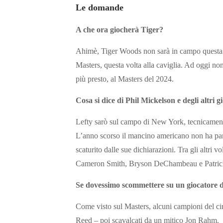
Le domande
A che ora giocherà Tiger?
Ahimè, Tiger Woods non sarà in campo questa s
Masters, questa volta alla caviglia. Ad oggi non
più presto, al Masters del 2024.
Cosa si dice di Phil Mickelson e degli altri 
Lefty sarò sul campo di New York, tecnicamente
L’anno scorso il mancino americano non ha part
scaturito dalle sue dichiarazioni. Tra gli altr
Cameron Smith, Bryson DeChambeau e Patric
Se dovessimo scommettere su un giocatore d
Come visto sul Masters, alcuni campioni del cir
Reed – poi scavalcati da un mitico Jon Rahm.