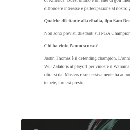
of America. Quest’ultimo è un ente di golf int
diffondere interesse e partecipazione al nostro 
Qualche dilettante alla ribalta, tipo Sam Be
Non sono previsti dilettanti sul PGA Championsh
Chi ha vinto l’anno scorso?
Justin Thomas è il defending champion. L’anno 
Will Zalatoris al playoff per vincere il Wanama
ritirarsi dal Masters e successivamente ha annun
temete, tornerà presto.