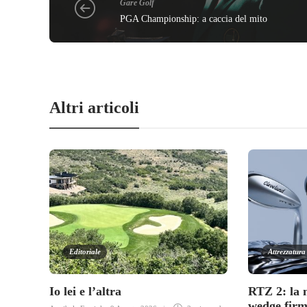
Gare Golf
PGA Championship: a caccia del mito
Altri articoli
Editoriale
Attrezzatura
Io lei e l’altra
RTZ 2: la 
wedge firm