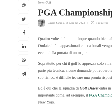
News Golf
PGA Championship:
Chiara Sampo
,
18 Maggio 2023
3 min
read
Quattro volte all’anno – cinque quando biennalm
Ondate di fan appassionati e occasionali vengon
eventi della portata di un major.
Soprattutto per chi il golf lo apprezza solo att
parte più tecnica, alcune domande potrebbero s
suo fianco, è difficile trovare una pronta rispos
Ed è qui che la squadra di
Golf Digest
entra in
importante come, ad esempio, il
PGA Champio
New York.