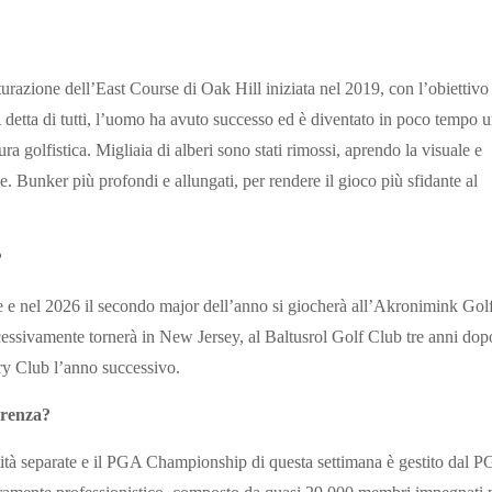
turazione dell’East Course di Oak Hill iniziata nel 2019, con l’obiettivo
A detta di tutti, l’uomo ha avuto successo ed è diventato in poco tempo 
tura golfistica. Migliaia di alberi sono stati rimossi, aprendo la visuale e
ee. Bunker più profondi e allungati, per rendere il gioco più sfidante al
?
te e nel 2026 il secondo major dell’anno si giocherà all’Akronimink Gol
ssivamente tornerà in New Jersey, al Baltusrol Golf Club tre anni dop
y Club l’anno successivo.
erenza?
tà separate e il PGA Championship di questa settimana è gestito dal 