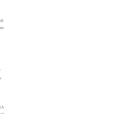
 di
una
f
o
PGA