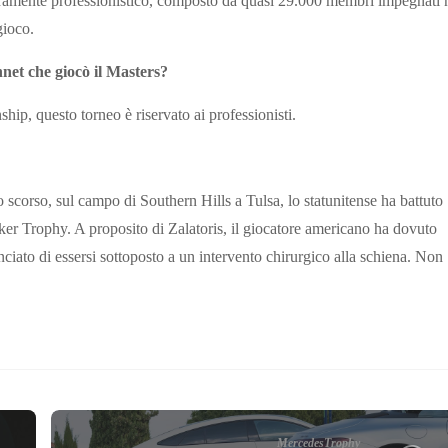
eramente professionistico, composto da quasi 29.000 membri impegnati 
gioco.
nnet che giocò il Masters?
ip, questo torneo è riservato ai professionisti.
scorso, sul campo di Southern Hills a Tulsa, lo statunitense ha battuto
ker Trophy. A proposito di Zalatoris, il giocatore americano ha dovuto
ciato di essersi sottoposto a un intervento chirurgico alla schiena. Non
MercedesTrophy