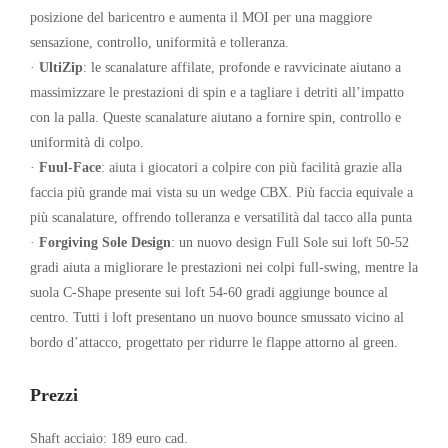
posizione del baricentro e aumenta il MOI per una maggiore
sensazione, controllo, uniformità e tolleranza.
·
UltiZip
: le scanalature affilate, profonde e ravvicinate aiutano a
massimizzare le prestazioni di spin e a tagliare i detriti all’impatto
con la palla. Queste scanalature aiutano a fornire spin, controllo e
uniformità di colpo.
·
Fuul-Face
: aiuta i giocatori a colpire con più facilità grazie alla
faccia più grande mai vista su un wedge CBX. Più faccia equivale a
più scanalature, offrendo tolleranza e versatilità dal tacco alla punta
·
Forgiving Sole Design
: un nuovo design Full Sole sui loft 50-52
gradi aiuta a migliorare le prestazioni nei colpi full-swing, mentre la
suola C-Shape presente sui loft 54-60 gradi aggiunge bounce al
centro. Tutti i loft presentano un nuovo bounce smussato vicino al
bordo d’attacco, progettato per ridurre le flappe attorno al green.
Prezzi
Shaft acciaio: 189 euro cad.