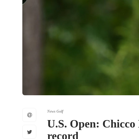
News Golf
U.S. Open: Chicco M
record