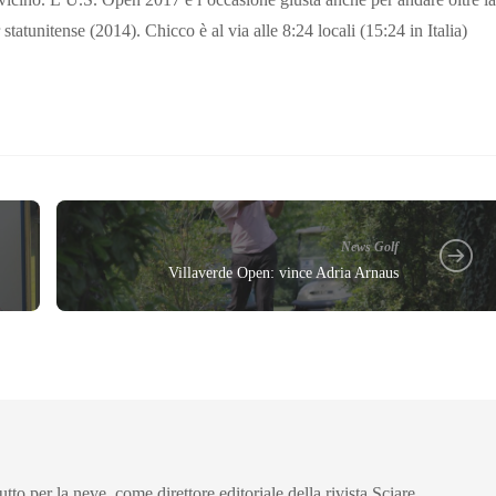
tatunitense (2014). Chicco è al via alle 8:24 locali (15:24 in Italia)
News Golf
Villaverde Open: vince Adria Arnaus
utto per la neve, come direttore editoriale della rivista Sciare.