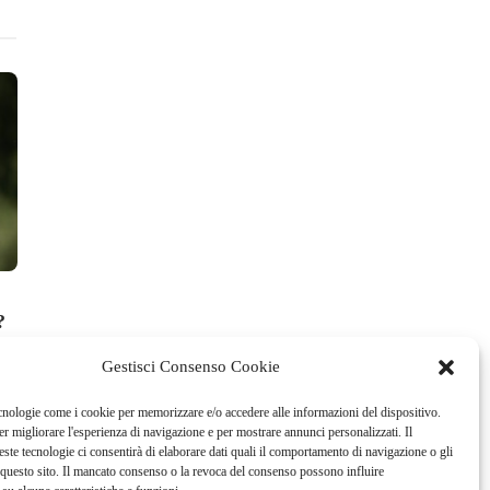
News Golf
News Golf
Stefano Mazzoli al Rocket
Ryder Cup 202
?
Classic
terzo vicecapi
Europe
La Redazione
,
29 Luglio 2026
1 min
read
Gestisci Consenso Cookie
Federica Rossi
,
29 Lugl
cnologie come i cookie per memorizzare e/o accedere alle informazioni del dispositivo.
r migliorare l'esperienza di navigazione e per mostrare annunci personalizzati. Il
ste tecnologie ci consentirà di elaborare dati quali il comportamento di navigazione o gli
questo sito. Il mancato consenso o la revoca del consenso possono influire