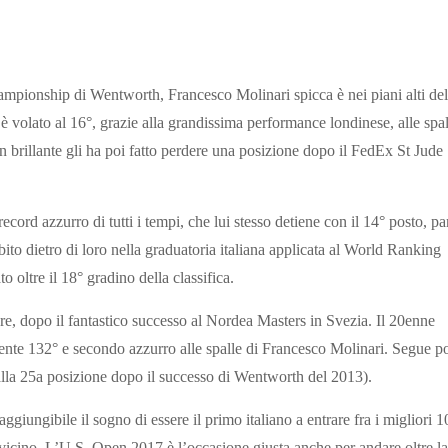
ionship di Wentworth, Francesco Molinari spicca è nei piani alti del
 volato al 16°, grazie alla grandissima performance londinese, alle spal
 brillante gli ha poi fatto perdere una posizione dopo il FedEx St Jude
cord azzurro di tutti i tempi, che lui stesso detiene con il 14° posto, pa
ito dietro di loro nella graduatoria italiana applicata al World Ranking
oltre il 18° gradino della classifica.
re, dopo il fantastico successo al Nordea Masters in Svezia. Il 20enne
lmente 132° e secondo azzurro alle spalle di Francesco Molinari. Segue p
 alla 25a posizione dopo il successo di Wentworth del 2013).
iungibile il sogno di essere il primo italiano a entrare fra i migliori 1
 vicino. L’U.S. Open 2017 è l’occasione giusta anche per andare oltre la