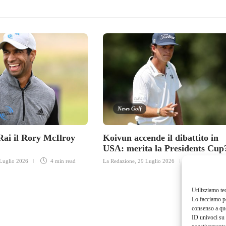
News Golf
ai il Rory McIlroy
Koivun accende il dibattito in
USA: merita la Presidents Cup
Luglio 2026
4 min
read
La Redazione
,
29 Luglio 2026
3 min
read
Utilizziamo te
Lo facciamo pe
consenso a que
ID univoci su 