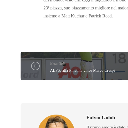
23ª piazza, suo piazzamento migliore nel major s
insieme a Matt Kuchar e Patrick Reed.
News Golf
ALPS: alla Pinetina vince Marco Crespi
Fulvio Golob
Il primo amore è stato t