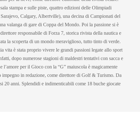
 sala stampa e sulle piste, quattro edizioni delle Olimpiadi
 Sarajevo, Calgary, Albertville), una decina di Campionati del
una valanga di gare di Coppa del Mondo. Poi la passione si è
irettore responsabile di Forza 7, storica rivista della nautica e
vata la scoperta di un mondo meraviglioso, tutto tinto di verde.
a vita è stata proprio vivere le grandi passioni legate allo sport
infatti, dopo numerose stagioni di maldestri tentativi con sacca e
che l’amore per il Gioco con la “G” maiuscola è magicamente
o impegno in redazione, come direttore di Golf & Turismo. Da
asi 20 anni. Splendidi e indimenticabili come 18 buche giocate