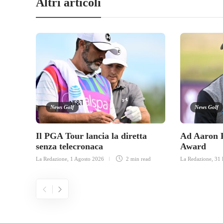
Altri articoli
News Golf
News Golf
Il PGA Tour lancia la diretta
Ad Aaron R
senza telecronaca
Award
La Redazione
,
1 Agosto 2026
2 min
read
La Redazione
,
31 