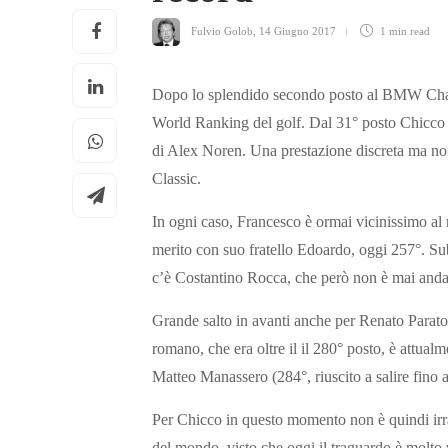
Fulvio Golob
,
14 Giugno 2017
1 min
read
Dopo lo splendido secondo posto al BMW Champ
World Ranking del golf. Dal 31° posto Chicco è
di Alex Noren. Una prestazione discreta ma non
Classic.
In ogni caso, Francesco è ormai vicinissimo al re
merito con suo fratello Edoardo, oggi 257°. Sub
c’è Costantino Rocca, che però non è mai andato 
Grande salto in avanti anche per Renato Parato
romano, che era oltre il il 280° posto, è attua
Matteo Manassero (284°, riuscito a salire fino
Per Chicco in questo momento non è quindi irragg
del mondo, visto che oggi il traguardo è molto