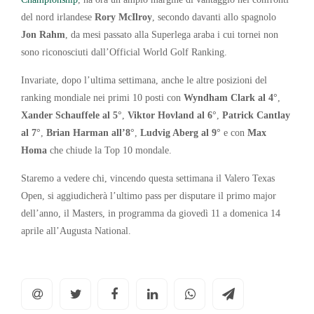
del nord irlandese
Rory McIlroy
, secondo davanti allo spagnolo
Jon Rahm
, da mesi passato alla Superlega araba i cui tornei non
sono riconosciuti dall’Official World Golf Ranking.
Invariate, dopo l’ultima settimana, anche le altre posizioni del
ranking mondiale nei primi 10 posti con
Wyndham Clark al 4°
,
Xander Schauffele al 5°
,
Viktor Hovland al 6°
,
Patrick Cantlay
al 7°
,
Brian Harman all’8°
,
Ludvig Aberg al 9°
e con
Max
Homa
che chiude la Top 10 mondale.
Staremo a vedere chi, vincendo questa settimana il Valero Texas
Open, si aggiudicherà l’ultimo pass per disputare il primo major
dell’anno, il Masters, in programma da giovedì 11 a domenica 14
aprile all’Augusta National.