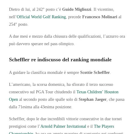
Dietro di lui, al 242° posto c’è
Guido Migliozzi
. Il vicentino,
nell’
Official World Golf Ranking
, precede
Francesco Molinari
al
254° posto.
A due mesi e mezzo dalla chiusura delle qualificazioni, l’azzurro ora
può davvero sperare nel pass olimpico.
Scheffler re indiscusso del ranking mondiale
A guidare la classifica mondiale è sempre
Scottie Scheffler
.
L’americano, la scorsa domenica, ha sfiorato il terzo successo
consecutivo sul PGA Tour chiudendo il
Texas Children’ Houston
Open
al secondo posto alle spalle solo di
Stephan Jaeger
, che passa
dalla 71esima alla 43esima posizione.
Scheffler, dopo le due incredibili vittorie consecutive in due tornei
prestigiosi come l’
Arnold Palmer Invitational
e il
The Players
Championship
, ha ora un ampio margine di vantaggio nei confronti