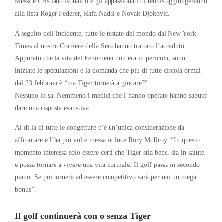
Messi e Cristiano Ronaldo e gli appassionati di tennis aggiungeranno
alla lista Roger Federer, Rafa Nadal e Novak Djokovic.
A seguito dell’incidente, tutte le testate del mondo dal New York
Times al nostro Corriere della Sera hanno trattato l’accaduto.
Appurato che la vita del Fenomeno non era in pericolo, sono
iniziate le speculazioni e la domanda che più di tutte circola ormai
dal 23 febbraio è “ma Tiger tornerà a giocare?”.
Nessuno lo sa. Nemmeno i medici che l’hanno operato hanno saputo
dare una risposta esaustiva.
Al di là di tutte le congetture c’è un’unica considerazione da
affrontare e l’ha più volte messa in luce Rory McIlroy: “In questo
momento interessa solo essere certi che Tiger stia bene, sia in salute
e possa tornare a vivere una vita normale. Il golf passa in secondo
piano. Se poi tornerà ad essere competitivo sarà per noi un mega
bonus”.
Il golf continuerà con o senza Tiger