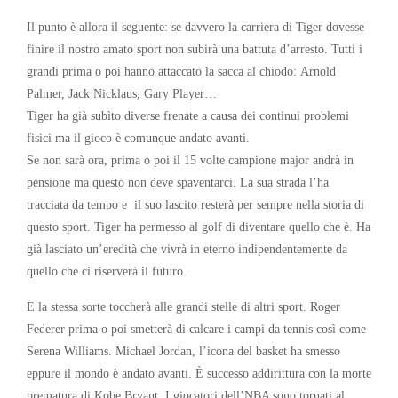
Il punto è allora il seguente: se davvero la carriera di Tiger dovesse
finire il nostro amato sport non subirà una battuta d’arresto. Tutti i
grandi prima o poi hanno attaccato la sacca al chiodo: Arnold
Palmer, Jack Nicklaus, Gary Player…
Tiger ha già subìto diverse frenate a causa dei continui problemi
fisici ma il gioco è comunque andato avanti.
Se non sarà ora, prima o poi il 15 volte campione major andrà in
pensione ma questo non deve spaventarci. La sua strada l’ha
tracciata da tempo e il suo lascito resterà per sempre nella storia di
questo sport. Tiger ha permesso al golf di diventare quello che è. Ha
già lasciato un’eredità che vivrà in eterno indipendentemente da
quello che ci riserverà il futuro.
E la stessa sorte toccherà alle grandi stelle di altri sport. Roger
Federer prima o poi smetterà di calcare i campi da tennis così come
Serena Williams. Michael Jordan, l’icona del basket ha smesso
eppure il mondo è andato avanti. È successo addirittura con la morte
prematura di Kobe Bryant. I giocatori dell’NBA sono tornati al