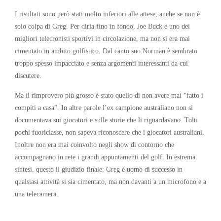
I risultati sono però stati molto inferiori alle attese, anche se non è
solo colpa di Greg. Per dirla fino in fondo, Joe Buck è uno dei
migliori telecronisti sportivi in circolazione, ma non si era mai
cimentato in ambito golfistico. Dal canto suo Norman è sembrato
troppo spesso impacciato e senza argomenti interessanti da cui
discutere.
Ma il rimprovero più grosso è stato quello di non avere mai “fatto i
compiti a casa”. In altre parole l’ex campione australiano non si
documentava sui giocatori e sulle storie che li riguardavano. Tolti
pochi fuoriclasse, non sapeva riconoscere che i giocatori australiani.
Inoltre non era mai coinvolto negli show di contorno che
accompagnano in rete i grandi appuntamenti del golf. In estrema
sintesi, questo il giudizio finale: Greg è uomo di successo in
qualsiasi attività si sia cimentato, ma non davanti a un microfono e a
una telecamera.