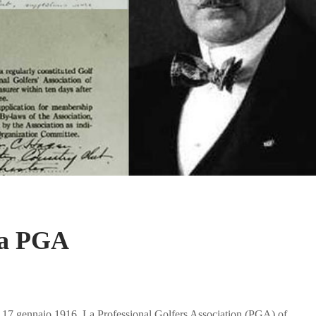
 la PGA
a è 17 gennaio 1916. La Professional Golfers Association (PGA) of