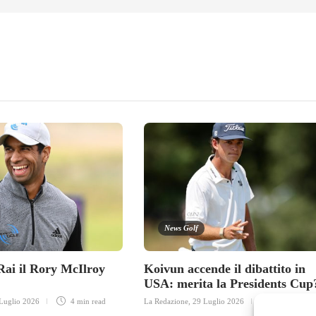
News Golf
ai il Rory McIlroy
Koivun accende il dibattito in
USA: merita la Presidents Cup
Luglio 2026
4 min
read
La Redazione
,
29 Luglio 2026
3 min
read