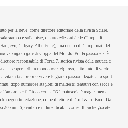
utto per la neve, come direttore editoriale della rivista Sciare.
 sala stampa e sulle piste, quattro edizioni delle Olimpiadi
 Sarajevo, Calgary, Albertville), una decina di Campionati del
una valanga di gare di Coppa del Mondo. Poi la passione si è
irettore responsabile di Forza 7, storica rivista della nautica e
vata la scoperta di un mondo meraviglioso, tutto tinto di verde.
a vita è stata proprio vivere le grandi passioni legate allo sport
infatti, dopo numerose stagioni di maldestri tentativi con sacca e
che l’amore per il Gioco con la “G” maiuscola è magicamente
o impegno in redazione, come direttore di Golf & Turismo. Da
asi 20 anni. Splendidi e indimenticabili come 18 buche giocate