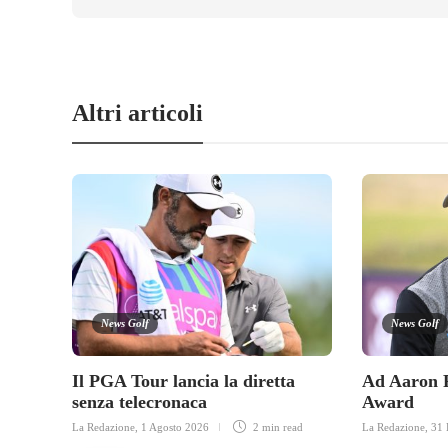
Altri articoli
News Golf
News Golf
Il PGA Tour lancia la diretta
Ad Aaron R
senza telecronaca
Award
La Redazione
,
1 Agosto 2026
2 min
read
La Redazione
,
31 