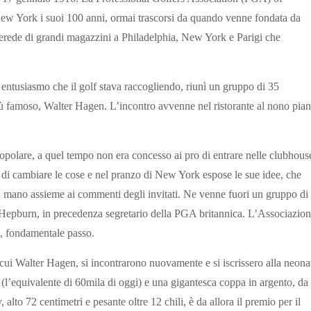
ew York i suoi 100 anni, ormai trascorsi da quando venne fondata da
rede di grandi magazzini a Philadelphia, New York e Parigi che
entusiasmo che il golf stava raccogliendo, riunì un gruppo di 35
l più famoso, Walter Hagen. L’incontro avvenne nel ristorante al nono pia
opolare, a quel tempo non era concesso ai pro di entrare nelle clubhous
di cambiare le cose e nel pranzo di New York espose le sue idee, che
 mano assieme ai commenti degli invitati. Ne venne fuori un gruppo di
 Hepburn, in precedenza segretario della PGA britannica. L’Associazio
o, fondamentale passo.
a cui Walter Hagen, si incontrarono nuovamente e si iscrissero alla neona
equivalente di 60mila di oggi) e una gigantesca coppa in argento, da
lto 72 centimetri e pesante oltre 12 chili, è da allora il premio per il