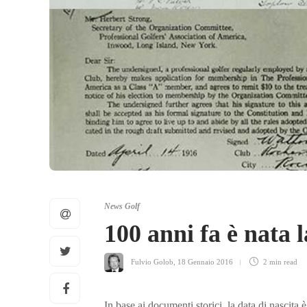
News Golf
100 anni fa è nata
Fulvio Golob
,
18 Gennaio 2016
2 min
read
In base ai documenti storici, la data di nascit