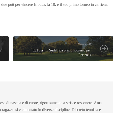
due putt per vincere la buca, la 18, e il suo primo torneo in carriera.
News Golf
EuTour: in Sudafrica primo successo per
Porteous
se di nascita e di cuore, rigorosamente a strisce rossonere. Ama
a ragazzo si è cimentato in diverse discipline. Discreto tennista e