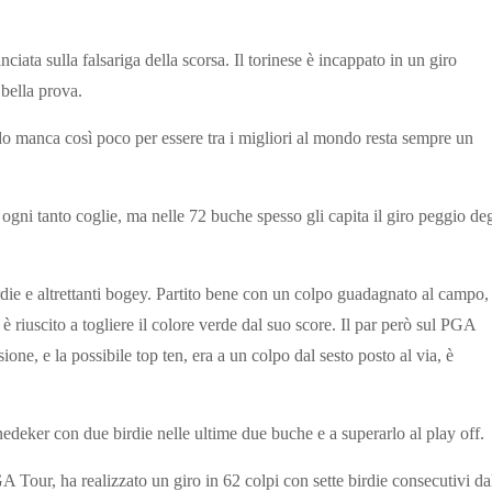
ata sulla falsariga della scorsa. Il torinese è incappato in un giro
bella prova.
do manca così poco per essere tra i migliori al mondo resta sempre un
he ogni tanto coglie, ma nelle 72 buche spesso gli capita il giro peggio deg
rdie e altrettanti bogey. Partito bene con un colpo guadagnato al campo,
 è riuscito a togliere il colore verde dal suo score. Il par però sul PGA
one, e la possibile top ten, era a un colpo dal sesto posto al via, è
deker con due birdie nelle ultime due buche e a superarlo al play off.
GA Tour, ha realizzato un giro in 62 colpi con sette birdie consecutivi da