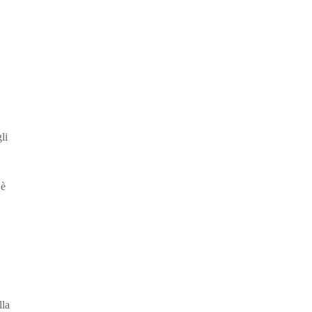
li
 è
lla