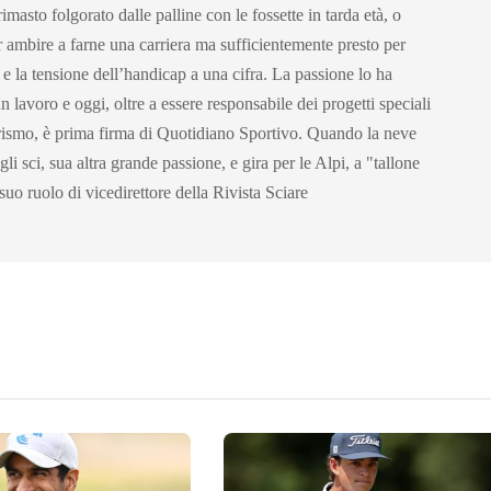
rimasto folgorato dalle palline con le fossette in tarda età, o
r ambire a farne una carriera ma sufficientemente presto per
 e la tensione dell’handicap a una cifra. La passione lo ha
un lavoro e oggi, oltre a essere responsabile dei progetti speciali
urismo, è prima firma di Quotidiano Sportivo. Quando la neve
li sci, sua altra grande passione, e gira per le Alpi, a "tallone
 suo ruolo di vicedirettore della Rivista Sciare