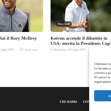
News Golf
ai il Rory McIlroy
Koivun accende il dibattito in
USA: merita la Presidents Cup
Luglio 2026
4 min
read
La Redazione
,
29 Luglio 2026
3 min
read
Utilizziamo te
Lo facciamo pe
consenso a que
ID univoci su 
negativamente 
A
CHI SIAMO
CONTATTI
NE