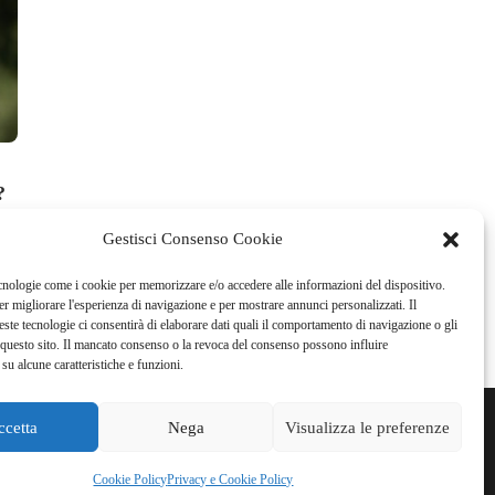
News Golf
News Golf
Stefano Mazzoli al Rocket
Ryder Cup 202
?
Classic
terzo vicecapi
Europe
La Redazione
,
29 Luglio 2026
1 min
read
Gestisci Consenso Cookie
Federica Rossi
,
29 Lugl
cnologie come i cookie per memorizzare e/o accedere alle informazioni del dispositivo.
r migliorare l'esperienza di navigazione e per mostrare annunci personalizzati. Il
ste tecnologie ci consentirà di elaborare dati quali il comportamento di navigazione o gli
questo sito. Il mancato consenso o la revoca del consenso possono influire
su alcune caratteristiche e funzioni.
ccetta
Nega
Visualizza le preferenze
WSLETTER
PUBBLICITÀ
PRIVACY E COOKIE POLICY
Cookie Policy
Privacy e Cookie Policy