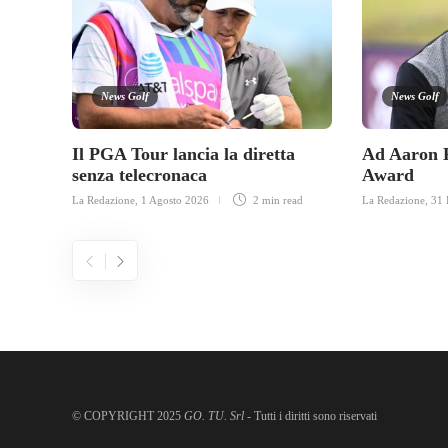
News Golf
News Golf
Il PGA Tour lancia la diretta
Ad Aaron R
senza telecronaca
Award
La Redazione
,
1 Agosto 2026
2 min
read
La Redazione
,
31 
© COPYRIGHT 2025
GO. TU. Srl -
Tutti i diritti sono riservati