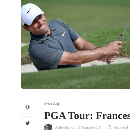
News Golf
PGA Tour: Frances
Andrea Ronchi
,
18 Gennaio 2016
1 min
read