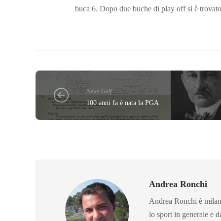
buca 6. Dopo due buche di play off si è trovato 
News Golf
100 anni fa è nata la PGA
Andrea Ronchi
Andrea Ronchi è milane
lo sport in generale e d