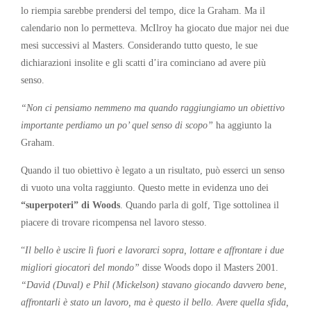
lo riempia sarebbe prendersi del tempo, dice la Graham. Ma il
calendario non lo permetteva. McIlroy ha giocato due major nei due
mesi successivi al Masters. Considerando tutto questo, le sue
dichiarazioni insolite e gli scatti d’ira cominciano ad avere più
senso.
“Non ci pensiamo nemmeno ma quando raggiungiamo un obiettivo
importante perdiamo un po’ quel senso di scopo”
ha aggiunto la
Graham.
Quando il tuo obiettivo è legato a un risultato, può esserci un senso
di vuoto una volta raggiunto. Questo mette in evidenza uno dei
“superpoteri” di Woods
. Quando parla di golf, Tige sottolinea il
piacere di trovare ricompensa nel lavoro stesso.
“
Il bello è uscire lì fuori e lavorarci sopra, lottare e affrontare i due
migliori giocatori del mondo”
disse Woods dopo il Masters 2001.
“David (Duval) e Phil (Mickelson) stavano giocando davvero bene,
affrontarli è stato un lavoro, ma è questo il bello. Avere quella sfida,