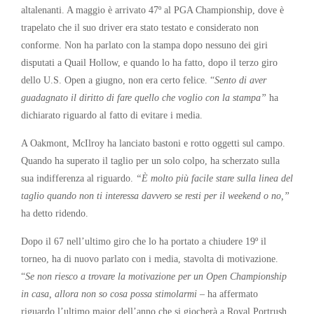
altalenanti. A maggio è arrivato 47º al PGA Championship, dove è
trapelato che il suo driver era stato testato e considerato non
conforme. Non ha parlato con la stampa dopo nessuno dei giri
disputati a Quail Hollow, e quando lo ha fatto, dopo il terzo giro
dello U.S. Open a giugno, non era certo felice. “
Sento di aver
guadagnato il diritto di fare quello che voglio con la stampa”
ha
dichiarato riguardo al fatto di evitare i media.
A Oakmont, McIlroy ha lanciato bastoni e rotto oggetti sul campo.
Quando ha superato il taglio per un solo colpo, ha scherzato sulla
sua indifferenza al riguardo.
“È molto più facile stare sulla linea del
taglio quando non ti interessa davvero se resti per il weekend o no,”
ha detto ridendo.
Dopo il 67 nell’ultimo giro che lo ha portato a chiudere 19º il
torneo, ha di nuovo parlato con i media, stavolta di motivazione.
“
Se non riesco a trovare la motivazione per un Open Championship
in casa, allora non so cosa possa stimolarmi
– ha affermato
riguardo l’ultimo major dell’anno che si giocherà a Royal Portrush