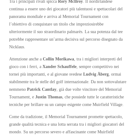
Tra i principali rivali spicca
Rory McIlroy
. Il nordirlandese
continua a essere uno dei giocatori più talentuosi e spettacolari del
panorama mondiale e arriva al Memorial Tournament con
l’obiettivo di conquistare un titolo che impreziosirebbe
ulteriormente il suo straordinario palmarès. La sua potenza dal tee
potrebbe rappresentare un’arma decisiva sul percorso disegnato da
Nicklaus.
Attenzione anche a
Collin Morikawa
, tra i migliori interpreti del
gioco con i ferri, a
Xander Schauffele
, sempre competitivo nei
tornei più importanti, e al giovane svedese
Ludvig Åberg
, ormai
stabilmente tra le stelle del golf internazionale. Da non sottovalutare
nemmeno
Patrick Cantlay
, già due volte vincitore del Memorial
Tournament, e
Justin Thomas
, che possiede tutte le caratteristiche
tecniche per brillare su un campo esigente come Muirfield Village.
Come da tradizione, il Memorial Tournament promette spettacolo,
grande qualità tecnica e una lotta serrata tra i migliori giocatori del
mondo. Su un percorso severo e affascinante come Muirfield