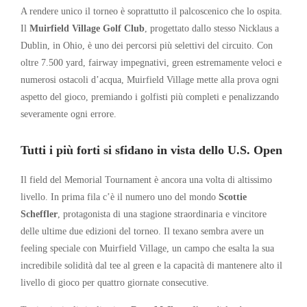
A rendere unico il torneo è soprattutto il palcoscenico che lo ospita.
Il
Muirfield Village Golf Club
, progettato dallo stesso Nicklaus a
Dublin, in Ohio, è uno dei percorsi più selettivi del circuito. Con
oltre 7.500 yard, fairway impegnativi, green estremamente veloci e
numerosi ostacoli d’acqua, Muirfield Village mette alla prova ogni
aspetto del gioco, premiando i golfisti più completi e penalizzando
severamente ogni errore.
Tutti i più forti si sfidano in vista dello U.S. Open
Il field del Memorial Tournament è ancora una volta di altissimo
livello. In prima fila c’è il numero uno del mondo
Scottie
Scheffler
, protagonista di una stagione straordinaria e vincitore
delle ultime due edizioni del torneo. Il texano sembra avere un
feeling speciale con Muirfield Village, un campo che esalta la sua
incredibile solidità dal tee al green e la capacità di mantenere alto il
livello di gioco per quattro giornate consecutive.