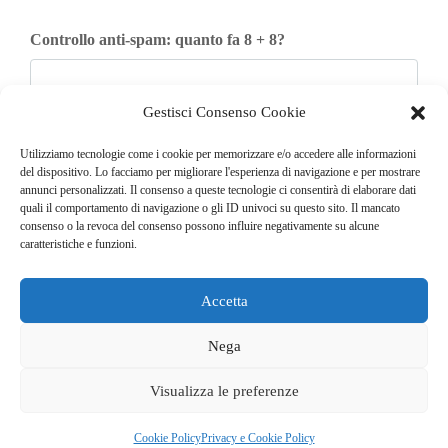
Controllo anti-spam: quanto fa 8 + 8?
Gestisci Consenso Cookie
Iscriviti
Utilizziamo tecnologie come i cookie per memorizzare e/o accedere alle informazioni
del dispositivo. Lo facciamo per migliorare l'esperienza di navigazione e per mostrare
annunci personalizzati. Il consenso a queste tecnologie ci consentirà di elaborare dati
quali il comportamento di navigazione o gli ID univoci su questo sito. Il mancato
consenso o la revoca del consenso possono influire negativamente su alcune
caratteristiche e funzioni.
Accetta
© COPYRIGHT 2025
GO. TU. Srl -
Tutti i diritti sono riservati
Nega
CHI SIAMO
CONTATTI
NEWSLETTER
Visualizza le preferenze
PUBBLICITÀ
PRIVACY E COOKIE POLICY
Cookie Policy
Privacy e Cookie Policy