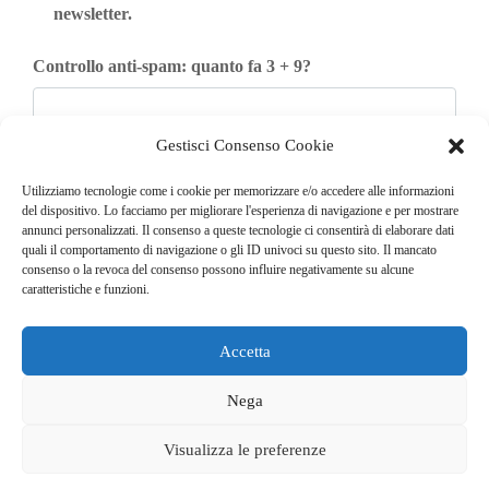
newsletter.
Controllo anti-spam: quanto fa 3 + 9?
Gestisci Consenso Cookie
Iscriviti
Utilizziamo tecnologie come i cookie per memorizzare e/o accedere alle informazioni
del dispositivo. Lo facciamo per migliorare l'esperienza di navigazione e per mostrare
annunci personalizzati. Il consenso a queste tecnologie ci consentirà di elaborare dati
quali il comportamento di navigazione o gli ID univoci su questo sito. Il mancato
consenso o la revoca del consenso possono influire negativamente su alcune
caratteristiche e funzioni.
Accetta
© COPYRIGHT 2025
GO. TU. Srl -
Tutti i diritti sono riservati
Nega
CHI SIAMO
CONTATTI
NEWSLETTER
Visualizza le preferenze
PUBBLICITÀ
PRIVACY E COOKIE POLICY