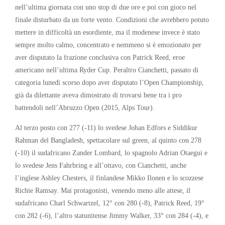
nell’ultima giornata con uno stop di due ore e poi con gioco nel
finale disturbato da un forte vento. Condizioni che avrebbero potuto
mettere in difficoltà un esordiente, ma il modenese invece è stato
sempre molto calmo, concentrato e nemmeno si è emozionato per
aver disputato la frazione conclusiva con Patrick Reed, eroe
americano nell’ultima Ryder Cup. Peraltro Cianchetti, passato di
categoria lunedì scorso dopo aver disputato l’Open Championship,
già da dilettante aveva dimostrato di trovarsi bene tra i pro
battendoli nell’Abruzzo Open (2015, Alps Tour).
Al terzo posto con 277 (-11) lo svedese Johan Edfors e Siddikur
Rahman del Bangladesh, spettacolare sul green, al quinto con 278
(-10) il sudafricano Zander Lombard, lo spagnolo Adrian Otaegui e
lo svedese Jens Fahrbring e all’ottavo, con Cianchetti, anche
l’inglese Ashley Chesters, il finlandese Mikko Ilonen e lo scozzese
Richie Ramsay. Mai protagonisti, venendo meno alle attese, il
sudafricano Charl Schwartzel, 12° con 280 (-8), Patrick Reed, 19°
con 282 (-6), l’altro statunitense Jimmy Walker, 33° con 284 (-4), e