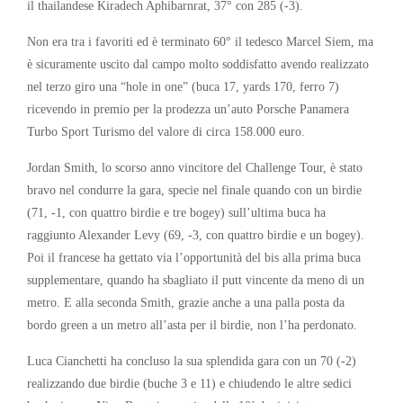
il thailandese Kiradech Aphibarnrat, 37° con 285 (-3).
Non era tra i favoriti ed è terminato 60° il tedesco Marcel Siem, ma
è sicuramente uscito dal campo molto soddisfatto avendo realizzato
nel terzo giro una “hole in one” (buca 17, yards 170, ferro 7)
ricevendo in premio per la prodezza un’auto Porsche Panamera
Turbo Sport Turismo del valore di circa 158.000 euro.
Jordan Smith, lo scorso anno vincitore del Challenge Tour, è stato
bravo nel condurre la gara, specie nel finale quando con un birdie
(71, -1, con quattro birdie e tre bogey) sull’ultima buca ha
raggiunto Alexander Levy (69, -3, con quattro birdie e un bogey).
Poi il francese ha gettato via l’opportunità del bis alla prima buca
supplementare, quando ha sbagliato il putt vincente da meno di un
metro. E alla seconda Smith, grazie anche a una palla posta da
bordo green a un metro all’asta per il birdie, non l’ha perdonato.
Luca Cianchetti ha concluso la sua splendida gara con un 70 (-2)
realizzando due birdie (buche 3 e 11) e chiudendo le altre sedici