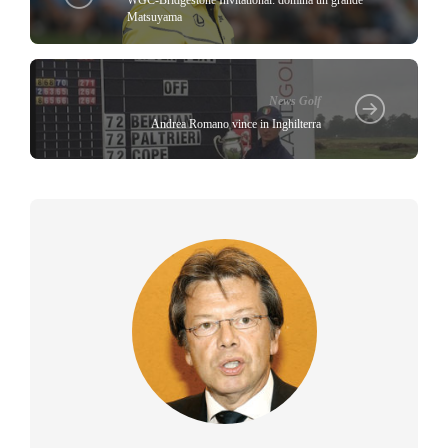
WGC-Bridgestone Invitational: domina un grande
Matsuyama
News Golf
Andrea Romano vince in Inghilterra