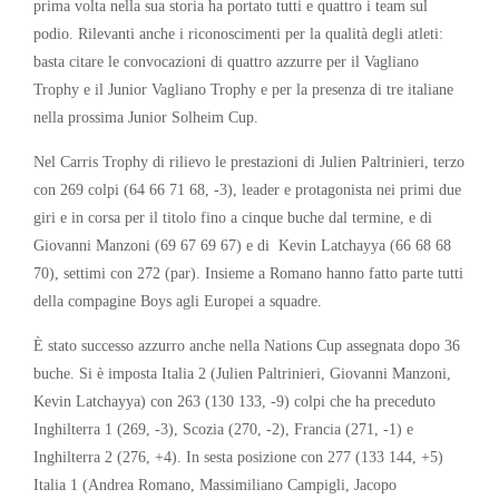
prima volta nella sua storia ha portato tutti e quattro i team sul
podio. Rilevanti anche i riconoscimenti per la qualità degli atleti:
basta citare le convocazioni di quattro azzurre per il Vagliano
Trophy e il Junior Vagliano Trophy e per la presenza di tre italiane
nella prossima Junior Solheim Cup.
Nel Carris Trophy di rilievo le prestazioni di Julien Paltrinieri, terzo
con 269 colpi (64 66 71 68, -3), leader e protagonista nei primi due
giri e in corsa per il titolo fino a cinque buche dal termine, e di
Giovanni Manzoni (69 67 69 67) e di Kevin Latchayya (66 68 68
70), settimi con 272 (par). Insieme a Romano hanno fatto parte tutti
della compagine Boys agli Europei a squadre.
È stato successo azzurro anche nella Nations Cup assegnata dopo 36
buche. Si è imposta Italia 2 (Julien Paltrinieri, Giovanni Manzoni,
Kevin Latchayya) con 263 (130 133, -9) colpi che ha preceduto
Inghilterra 1 (269, -3), Scozia (270, -2), Francia (271, -1) e
Inghilterra 2 (276, +4). In sesta posizione con 277 (133 144, +5)
Italia 1 (Andrea Romano, Massimiliano Campigli, Jacopo