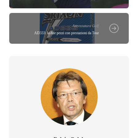
Attrezzatura Golf
AD333: la due pezzi con prestazioni da Tour