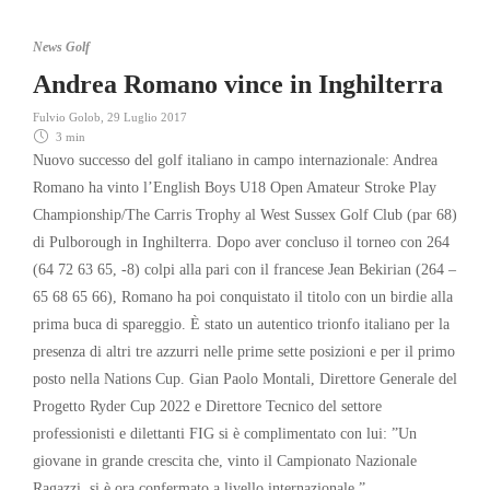
News Golf
Andrea Romano vince in Inghilterra
Fulvio Golob
,
29 Luglio 2017
3 min
Nuovo successo del golf italiano in campo internazionale: Andrea
Romano ha vinto l’English Boys U18 Open Amateur Stroke Play
Championship/The Carris Trophy al West Sussex Golf Club (par 68)
di Pulborough in Inghilterra. Dopo aver concluso il torneo con 264
(64 72 63 65, -8) colpi alla pari con il francese Jean Bekirian (264 –
65 68 65 66), Romano ha poi conquistato il titolo con un birdie alla
prima buca di spareggio. È stato un autentico trionfo italiano per la
presenza di altri tre azzurri nelle prime sette posizioni e per il primo
posto nella Nations Cup. Gian Paolo Montali, Direttore Generale del
Progetto Ryder Cup 2022 e Direttore Tecnico del settore
professionisti e dilettanti FIG si è complimentato con lui: ”Un
giovane in grande crescita che, vinto il Campionato Nazionale
Ragazzi, si è ora confermato a livello internazionale.”