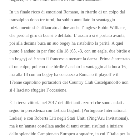
In un finale ricco di emozioni Romano, in ritardo di un colpo dal
transalpino dopo tre turni, ha subito annullato lo svantaggio.
Inizialmente si è affiancato ai due anche l’inglese Robin Williams,
che però al giro di boa si è defilato. L’azzurro si è portato avanti,
poi alla decima buca un suo bogey ha ristabilito la parità. A quel
punto è andato in par fino alla 18 (65, -3, con un eagle, due birdie e
un bogey) ed è stato il francese a menare la danza. Prima è arretrato
di un colpo, poi con due birdie è andato in vantaggio alla buca 16,
ma alla 18 con un bogey ha concesso a Romano il playoff e il
17enne capitolino portacolori del Country Club Castelgandolfo non
si è lasciato sfuggire l’occasione.
È la terza vittoria nel 2017 dei dilettanti azzurri che sono andati a
segno in precedenza con Letizia Bagnoli (Portuguese International
Ladies) e con Roberta Liti negli Stati Uniti (Ping/Asu Invitational),
ma è un’annata costellata anche di tanti ottimi risultati a iniziare
dallo splendido Campionato Europeo a squadre, in cui l’Italia per la