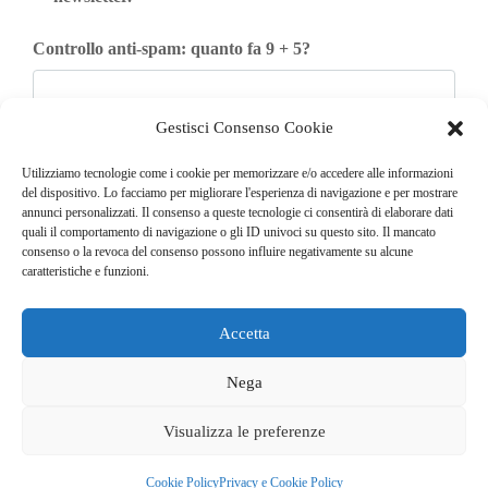
Controllo anti-spam: quanto fa 9 + 5?
Gestisci Consenso Cookie
Iscriviti
Utilizziamo tecnologie come i cookie per memorizzare e/o accedere alle informazioni
del dispositivo. Lo facciamo per migliorare l'esperienza di navigazione e per mostrare
annunci personalizzati. Il consenso a queste tecnologie ci consentirà di elaborare dati
quali il comportamento di navigazione o gli ID univoci su questo sito. Il mancato
consenso o la revoca del consenso possono influire negativamente su alcune
caratteristiche e funzioni.
Accetta
© COPYRIGHT 2025
GO. TU. Srl -
Tutti i diritti sono riservati
Nega
CHI SIAMO
CONTATTI
NEWSLETTER
Visualizza le preferenze
PUBBLICITÀ
PRIVACY E COOKIE POLICY
Cookie Policy
Privacy e Cookie Policy