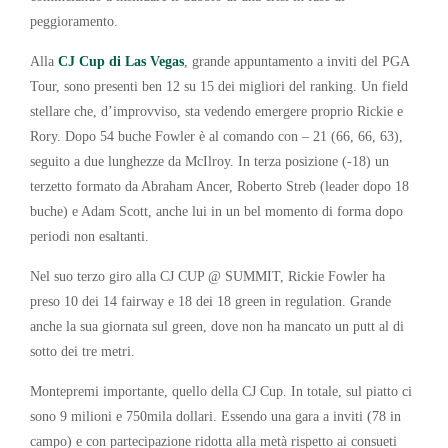
peggioramento.
Alla
CJ Cup di Las Vegas
, grande appuntamento a inviti del PGA
Tour, sono presenti ben 12 su 15 dei migliori del ranking. Un field
stellare che, d’improvviso, sta vedendo emergere proprio Rickie e
Rory. Dopo 54 buche Fowler è al comando con – 21 (66, 66, 63),
seguito a due lunghezze da McIlroy. In terza posizione (-18) un
terzetto formato da Abraham Ancer, Roberto Streb (leader dopo 18
buche) e Adam Scott, anche lui in un bel momento di forma dopo
periodi non esaltanti.
Nel suo terzo giro alla CJ CUP @ SUMMIT, Rickie Fowler ha
preso 10 dei 14 fairway e 18 dei 18 green in regulation. Grande
anche la sua giornata sul green, dove non ha mancato un putt al di
sotto dei tre metri.
Montepremi importante, quello della CJ Cup. In totale, sul piatto ci
sono 9 milioni e 750mila dollari. Essendo una gara a inviti (78 in
campo) e con partecipazione ridotta alla metà rispetto ai consueti