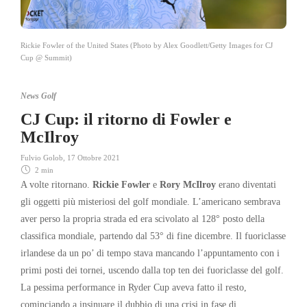
Rickie Fowler of the United States (Photo by Alex Goodlett/Getty Images for CJ
Cup @ Summit)
News Golf
CJ Cup: il ritorno di Fowler e
McIlroy
Fulvio Golob
,
17 Ottobre 2021
2 min
A volte ritornano.
Rickie Fowler
e
Rory McIlroy
erano diventati
gli oggetti più misteriosi del golf mondiale. L’americano sembrava
aver perso la propria strada ed era scivolato al 128° posto della
classifica mondiale, partendo dal 53° di fine dicembre. Il fuoriclasse
irlandese da un po’ di tempo stava mancando l’appuntamento con i
primi posti dei tornei, uscendo dalla top ten dei fuoriclasse del golf.
La pessima performance in Ryder Cup aveva fatto il resto,
cominciando a insinuare il dubbio di una crisi in fase di