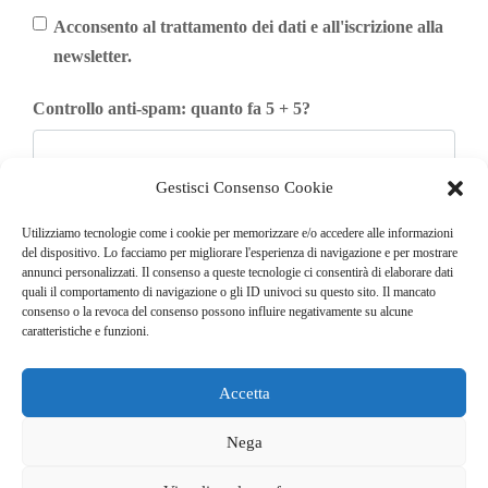
Acconsento al trattamento dei dati e all'iscrizione alla
newsletter.
Controllo anti-spam: quanto fa 5 + 5?
Gestisci Consenso Cookie
Iscriviti
Utilizziamo tecnologie come i cookie per memorizzare e/o accedere alle informazioni
del dispositivo. Lo facciamo per migliorare l'esperienza di navigazione e per mostrare
annunci personalizzati. Il consenso a queste tecnologie ci consentirà di elaborare dati
quali il comportamento di navigazione o gli ID univoci su questo sito. Il mancato
consenso o la revoca del consenso possono influire negativamente su alcune
caratteristiche e funzioni.
Accetta
© COPYRIGHT 2025
GO. TU. Srl -
Tutti i diritti sono riservati
Nega
CHI SIAMO
CONTATTI
NEWSLETTER