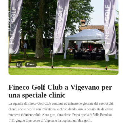
Fineco
Fineco Golf Club a Vigevano per
una speciale clinic
La squadra di Fineco Golf Club continua ad animare le giornate dei suoi ospiti:
clienti, soci e neofiti con invitational e clinic, dando loro la possibilità di vivere
momenti indimenticabili. Altro giro, altra clinic. Dopo quella di Villa Paradiso,
l’11 giugno il percorso di Vigevano ha ospitato un’altra golf...