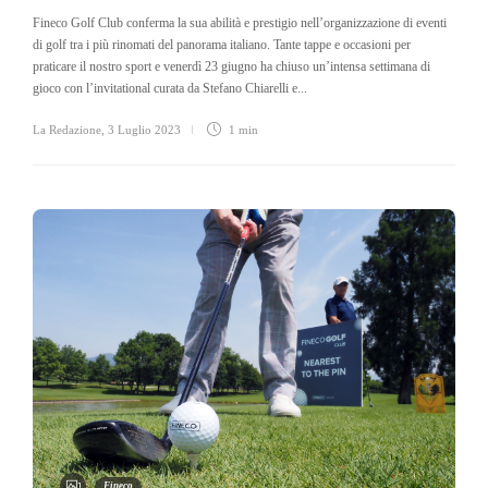
Fineco Golf Club conferma la sua abilità e prestigio nell’organizzazione di eventi
di golf tra i più rinomati del panorama italiano. Tante tappe e occasioni per
praticare il nostro sport e venerdì 23 giugno ha chiuso un’intensa settimana di
gioco con l’invitational curata da Stefano Chiarelli e...
La Redazione
,
3 Luglio 2023
1 min
Fineco