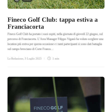
Fineco Golf Club: tappa estiva a
Franciacorta
Fineco Golf Club ha portato i suoi ospiti, nella giornata di giovedì 22 giugno, sul
percorso di Franciacorta. L’Area Manager Filippo Viganò ha voluto scegliere una
location più estiva per questa occasione e i tanti partecipanti si sono dati battaglia
sul campo bresciano di Corte Franca....
La Redazione
,
3 Luglio 2023
1 min