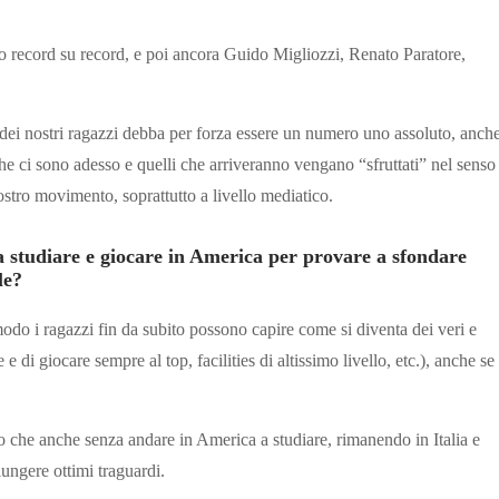
o record su record, e poi ancora Guido Migliozzi, Renato Paratore,
dei nostri ragazzi debba per forza essere un numero uno assoluto, anch
he ci sono adesso e quelli che arriveranno vengano “sfruttati” nel senso
ostro movimento, soprattutto a livello mediatico.
e a studiare e giocare in America per provare a sfondare
le?
modo i ragazzi fin da subito possono capire come si diventa dei veri e
 e di giocare sempre al top, facilities di altissimo livello, etc.), anche se
 che anche senza andare in America a studiare, rimanendo in Italia e
ungere ottimi traguardi.