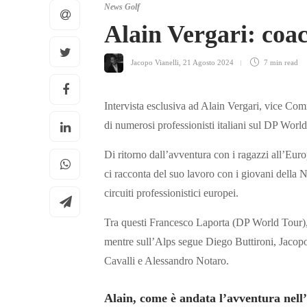
News Golf
Alain Vergari: coa
Jacopo Vianelli
,
21 Agosto 2024
7 min
read
Intervista esclusiva ad Alain Vergari, vice Co
di numerosi professionisti italiani
sul DP World 
Di ritorno dall’avventura con i ragazzi all’E
ci racconta del suo lavoro con i giovani della N
circuiti professionistici europei.
Tra questi Francesco Laporta (DP World Tour)
mentre sull’Alps segue Diego Buttironi, Jacopo
Cavalli e Alessandro Notaro.
Alain, come è andata l’avventura ne