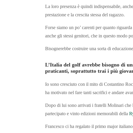
La loro presenza è quindi indispensabile, anch
prestazione e la crescita stessa del ragazzo.
Forse siamo un po’ carenti per quanto riguarda l
anche gli stessi genitori, che in questo modo po
Bisognerebbe costruire una sorta di educazione s
L’Italia del golf avrebbe bisogno di u
praticanti, soprattutto trai i più giova
Io sono cresciuto con il mito di Costantino Roc
ha motivato nel fare tanti sacrifici e andare ava
Dopo di lui sono arrivati i fratelli Molinari c
partecipato e vinto edizioni memorabili della
R
Francesco ci ha regalato il primo major italia