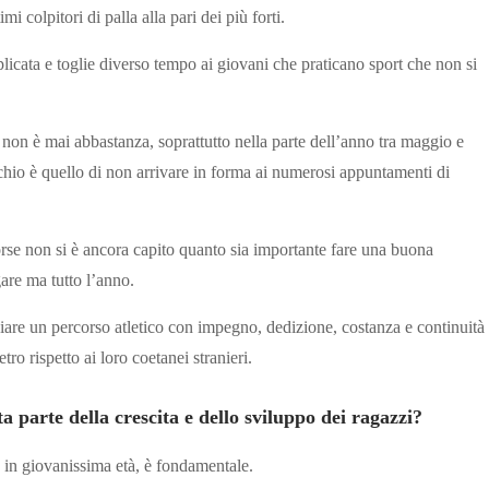
i colpitori di palla alla pari dei più forti.
licata e toglie diverso tempo ai giovani che praticano sport che non si
 non è mai abbastanza, soprattutto nella parte dell’anno tra maggio e
ischio è quello di non arrivare in forma ai numerosi appuntamenti di
 forse non si è ancora capito quanto sia importante fare una buona
gare ma tutto l’anno.
ziare un percorso atletico con impegno, dedizione, costanza e continuità
tro rispetto ai loro coetanei stranieri.
a parte della crescita e dello sviluppo dei ragazzi?
to in giovanissima età, è fondamentale.