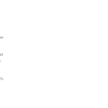
ore
ri
e
e),