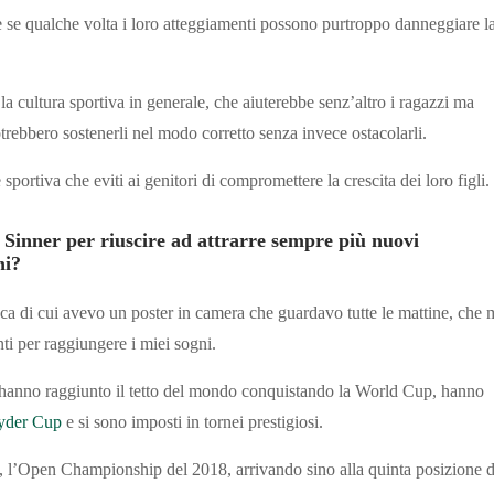
e se qualche volta i loro atteggiamenti possono purtroppo danneggiare l
a cultura sportiva in generale, che aiuterebbe senz’altro i ragazzi ma
trebbero sostenerli nel modo corretto senza invece ostacolarli.
portiva che eviti ai genitori di compromettere la crescita dei loro figli.
n Sinner per riuscire ad attrarre sempre più nuovi
ni?
ca di cui avevo un poster in camera che guardavo tutte le mattine, che 
nti per raggiungere i miei sogni.
he hanno raggiunto il tetto del mondo conquistando la World Cup, hanno
yder Cup
e si sono imposti in tornei prestigiosi.
no, l’Open Championship del 2018, arrivando sino alla quinta posizione d