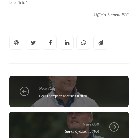
beneficio”.
Ufficio Stampa FIG
News Golf
Lexi Thompson annuncia il ritiro
News Golf
Søren Kjeldsen fa 700!