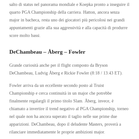
salto di status nel panorama mondiale e Koepka pronto a inseguire il
quarto PGA Championship della carriera. Hatton, ancora senza
major in bacheca, resta uno dei giocatori più pericolosi nei grandi
appuntamenti grazie alla sua aggressività e alla capacità di produrre
score molto bassi.
DeChambeau – Åberg – Fowler
Grande curiosità anche per il flight composto da
Bryson
DeChambeau
,
Ludvig Åberg
e
Rickie Fowler
(8:18 / 13:43 ET).
Fowler arriva da un eccellente secondo posto al Truist
Championship e cerca continuità in un major che potrebbe
finalmente regalargli il primo titolo Slam. Åberg, invece, è
chiamato a invertire il trend negativo al PGA Championship, torneo
nel quale non ha ancora superato il taglio nelle sue prime due
apparizioni. DeChambeau, dopo il deludente Masters, proverà a
rilanciare immediatamente le proprie ambizioni major.