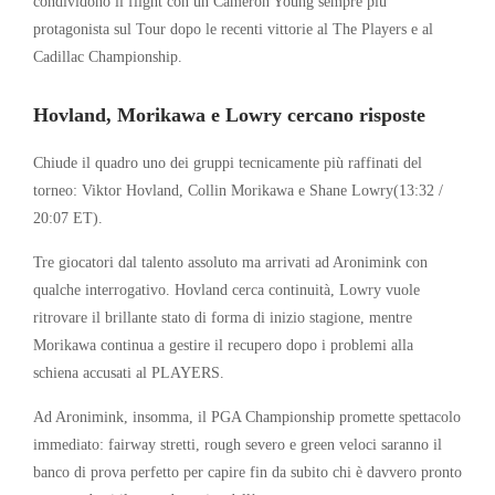
condividono il flight con un Cameron Young sempre più
protagonista sul Tour dopo le recenti vittorie al The Players e al
Cadillac Championship.
Hovland, Morikawa e Lowry cercano risposte
Chiude il quadro uno dei gruppi tecnicamente più raffinati del
torneo:
Viktor Hovland
,
Collin Morikawa
e
Shane Lowry
(13:32 /
20:07 ET).
Tre giocatori dal talento assoluto ma arrivati ad Aronimink con
qualche interrogativo. Hovland cerca continuità, Lowry vuole
ritrovare il brillante stato di forma di inizio stagione, mentre
Morikawa continua a gestire il recupero dopo i problemi alla
schiena accusati al PLAYERS.
Ad Aronimink, insomma, il PGA Championship promette spettacolo
immediato: fairway stretti, rough severo e green veloci saranno il
banco di prova perfetto per capire fin da subito chi è davvero pronto