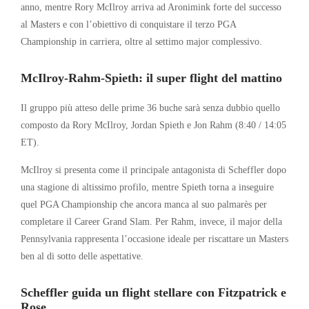
anno, mentre
Rory McIlroy
arriva ad Aronimink forte del successo
al Masters e con l’obiettivo di conquistare il terzo PGA
Championship in carriera, oltre al settimo major complessivo.
McIlroy-Rahm-Spieth: il super flight del mattino
Il gruppo più atteso delle prime 36 buche sarà senza dubbio quello
composto da Rory McIlroy,
Jordan Spieth
e
Jon Rahm
(8:40 / 14:05
ET).
McIlroy si presenta come il principale antagonista di Scheffler dopo
una stagione di altissimo profilo, mentre Spieth torna a inseguire
quel PGA Championship che ancora manca al suo palmarès per
completare il Career Grand Slam. Per Rahm, invece, il major della
Pennsylvania rappresenta l’occasione ideale per riscattare un Masters
ben al di sotto delle aspettative.
Scheffler guida un flight stellare con Fitzpatrick e
Rose