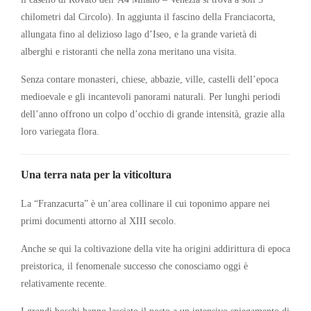
chilometri dal Circolo). In aggiunta il fascino della Franciacorta,
allungata fino al delizioso lago d’Iseo, e la grande varietà di
alberghi e ristoranti che nella zona meritano una visita.
Senza contare monasteri, chiese, abbazie, ville, castelli dell’epoca
medioevale e gli incantevoli panorami naturali. Per lunghi periodi
dell’anno offrono un colpo d’occhio di grande intensità, grazie alla
loro variegata flora.
Una terra nata per la viticoltura
La “Franzacurta” è un’area collinare il cui toponimo appare nei
primi documenti attorno al XIII secolo.
Anche se qui la coltivazione della vite ha origini addirittura di epoca
preistorica, il fenomenale successo che conosciamo oggi è
relativamente recente.
I grandi boschi hanno lasciato il posto a un intensivo spiegamento di