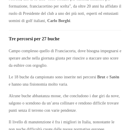
formazione, franciacortino per scelta”, da oltre 20 anni ha affidato il
ruolo di Presidente del club a uno dei più noti, esperti ed entusiasti
uomini di golf italiani,
Carlo Borghi
.
Tre percorsi per 27 buche
Campo complesso quello di Franciacorta, dove bisogna impegnarsi e
sperare anche nella giornata giusta per riuscire a staccare uno score
da esibire con orgoglio.
Le 18 buche da campionato sono inserite nei percorsi
Brut
e
Satèn
e hanno una fisionomia molto varia.
Alcune buche abbastanza mosse, che concludono i due giri da nove,
salgono o scendono da un’area collinare e rendono difficile trovare
punti senza il terreno con varie pendenze.
Il livello di manutenzione è fra i migliori in Italia, nonostante le
non poche difficoltà create dalle nuove normative europee