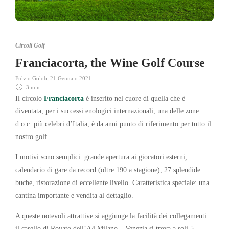
Circoli Golf
Franciacorta, the Wine Golf Course
Fulvio Golob
,
21 Gennaio 2021
3 min
Il circolo
Franciacorta
è inserito nel cuore di quella che è
diventata, per i successi enologici internazionali, una delle zone
d.o.c. più celebri d’Italia, è da anni punto di riferimento per tutto il
nostro golf.
I motivi sono semplici: grande apertura ai giocatori esterni,
calendario di gare da record (oltre 190 a stagione), 27 splendide
buche, ristorazione di eccellente livello. Caratteristica speciale: una
cantina importante e vendita al dettaglio.
A queste notevoli attrattive si aggiunge la facilità dei collegamenti:
il casello di Rovato dell’A4 Milano – Venezia si trova a soli 5