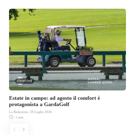
Circoli Golf
Estate in campo: ad agosto il comfort è
protagonista a GardaGolf
La Redazione
,
28 Luglio 2026
1 min