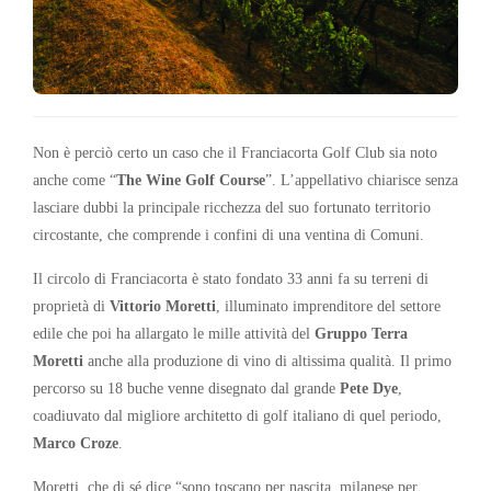
Non è perciò certo un caso che il Franciacorta Golf Club sia noto
anche come “
The Wine Golf Course
”. L’appellativo chiarisce senza
lasciare dubbi la principale ricchezza del suo fortunato territorio
circostante, che comprende i confini di una ventina di Comuni.
Il circolo di Franciacorta è stato fondato 33 anni fa su terreni di
proprietà di
Vittorio Moretti
, illuminato imprenditore del settore
edile che poi ha allargato le mille attività del
Gruppo Terra
Moretti
anche alla produzione di vino di altissima qualità. Il primo
percorso su 18 buche venne disegnato dal grande
Pete Dye
,
coadiuvato dal migliore architetto di golf italiano di quel periodo,
Marco Croze
.
Moretti, che di sé dice “sono toscano per nascita, milanese per