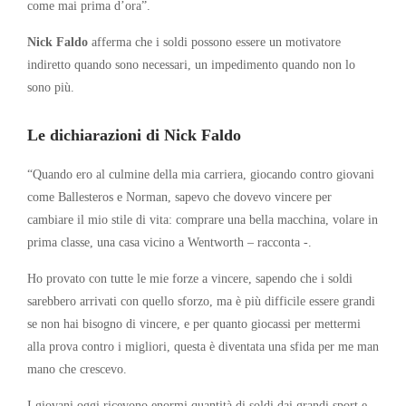
come mai prima d’ora”.
Nick Faldo
afferma che i soldi possono essere un motivatore
indiretto quando sono necessari, un impedimento quando non lo
sono più.
Le dichiarazioni di Nick Faldo
“Quando ero al culmine della mia carriera, giocando contro giovani
come Ballesteros e Norman, sapevo che dovevo vincere per
cambiare il mio stile di vita: comprare una bella macchina, volare in
prima classe, una casa vicino a Wentworth – racconta -.
Ho provato con tutte le mie forze a vincere, sapendo che i soldi
sarebbero arrivati ​​con quello sforzo, ma è più difficile essere grandi
se non hai bisogno di vincere, e per quanto giocassi per mettermi
alla prova contro i migliori, questa è diventata una sfida per me man
mano che crescevo.
I giovani oggi ricevono enormi quantità di soldi dai grandi sport e