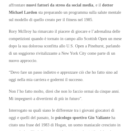
affrontare
nuovi fattori da stress da social media
, e il
dottor
Michael Lardon
sta preparando un programma sulla salute mentale
sul modello di quello creato per il fitness nel 1985.
Rory McIlroy ha rimarcato il piacere di giocare e l’adrenalina delle
competizioni quando è tornato in campo allo Scottish Open un mese
dopo la sua dolorosa sconfitta allo U.S. Open a Pinehurst, parlando
di un soggiorno rivitalizzante a New York City come parte di un
nuovo approccio.
“Devo fare un passo indietro e apprezzare ciò che ho fatto sino ad
oggi nella mia carriera e godermi il successo.
Non l’ho fatto molto, direi che non lo faccio ormai da cinque anni.
Mi impegnerò a divertirmi di più in futuro”.
Interrogato su quali siano le differenze tra i giovani giocatori di
oggi e quelli del passato, lo
psicologo sportivo Gio Valiante
ha
citato una frase del 1983 di Hogan, un uomo maniacale cresciuto in