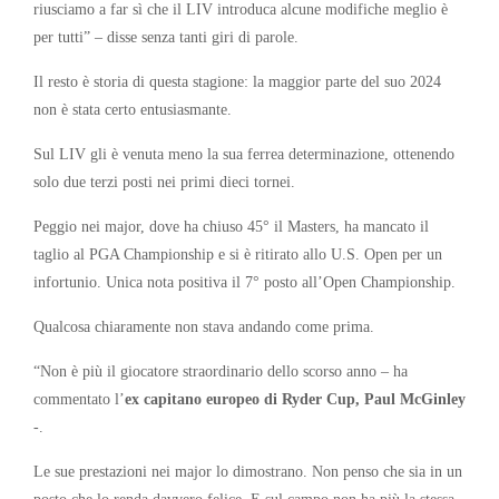
riusciamo a far sì che il LIV introduca alcune modifiche meglio è
per tutti” – disse senza tanti giri di parole.
Il resto è storia di questa stagione: la maggior parte del suo 2024
non è stata certo entusiasmante.
Sul LIV gli è venuta meno la sua ferrea determinazione, ottenendo
solo due terzi posti nei primi dieci tornei.
Peggio nei major, dove ha chiuso 45° il Masters, ha mancato il
taglio al PGA Championship e si è ritirato allo U.S. Open per un
infortunio. Unica nota positiva il 7° posto all’Open Championship.
Qualcosa chiaramente non stava andando come prima.
“Non è più il giocatore straordinario dello scorso anno – ha
commentato l’
ex capitano europeo di Ryder Cup, Paul McGinley
-.
Le sue prestazioni nei major lo dimostrano. Non penso che sia in un
posto che lo renda davvero felice. E sul campo non ha più la stessa