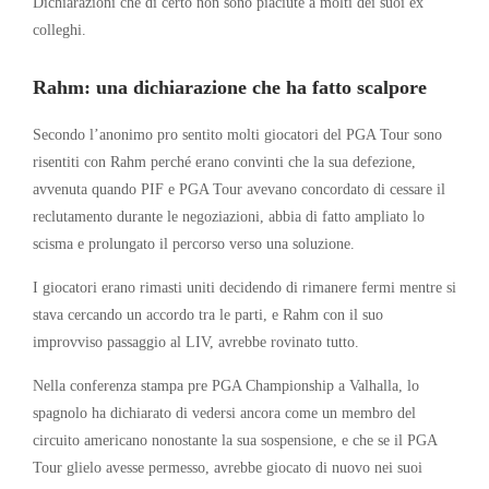
Dichiarazioni che di certo non sono piaciute a molti dei suoi ex
colleghi.
Rahm: una dichiarazione che ha fatto scalpore
Secondo l’anonimo pro sentito molti giocatori del PGA Tour sono
risentiti con Rahm perché erano convinti che la sua defezione,
avvenuta quando PIF e PGA Tour avevano concordato di cessare il
reclutamento durante le negoziazioni, abbia di fatto ampliato lo
scisma e prolungato il percorso verso una soluzione.
I giocatori erano rimasti uniti decidendo di rimanere fermi mentre si
stava cercando un accordo tra le parti, e Rahm con il suo
improvviso passaggio al LIV, avrebbe rovinato tutto.
Nella conferenza stampa pre PGA Championship a Valhalla, lo
spagnolo ha dichiarato di vedersi ancora come un membro del
circuito americano nonostante la sua sospensione, e che se il PGA
Tour glielo avesse permesso, avrebbe giocato di nuovo nei suoi