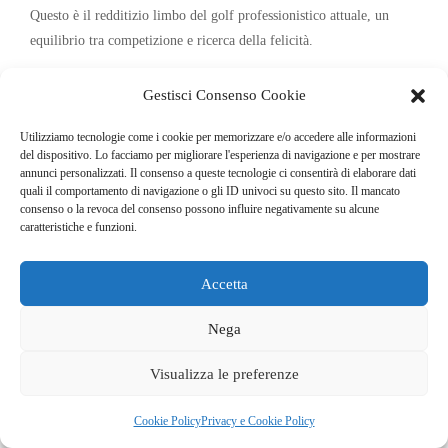
Questo è il redditizio limbo del golf professionistico attuale, un
equilibrio tra competizione e ricerca della felicità.
Ma, in fondo, sempre più lontano dalla vera essenza dello sport, la
Gestisci Consenso Cookie
ferrea ricerca del successo e della gloria.
Utilizziamo tecnologie come i cookie per memorizzare e/o accedere alle informazioni
del dispositivo. Lo facciamo per migliorare l'esperienza di navigazione e per mostrare
annunci personalizzati. Il consenso a queste tecnologie ci consentirà di elaborare dati
quali il comportamento di navigazione o gli ID univoci su questo sito. Il mancato
consenso o la revoca del consenso possono influire negativamente su alcune
caratteristiche e funzioni.
Accetta
Nega
Editoriale
Silvio Grappasonni: prendiamo esempio dal tennis
Visualizza le preferenze
Cookie Policy
Privacy e Cookie Policy