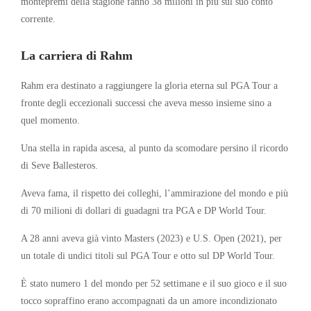
montepremi della stagione fanno 38 milioni in più sul suo conto
corrente.
La carriera di Rahm
Rahm era destinato a raggiungere la gloria eterna sul PGA Tour a
fronte degli eccezionali successi che aveva messo insieme sino a
quel momento.
Una stella in rapida ascesa, al punto da scomodare persino il ricordo
di Seve Ballesteros.
Aveva fama, il rispetto dei colleghi, l’ammirazione del mondo e più
di 70 milioni di dollari di guadagni tra PGA e DP World Tour.
A 28 anni aveva già vinto Masters (2023) e U.S. Open (2021), per
un totale di undici titoli sul PGA Tour e otto sul DP World Tour.
È stato numero 1 del mondo per 52 settimane e il suo gioco e il suo
tocco sopraffino erano accompagnati da un amore incondizionato