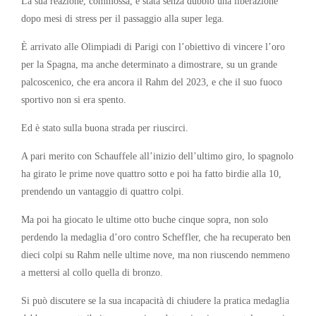
La sua reazione, commossa, è stata senza dubbio una liberazione
dopo mesi di stress per il passaggio alla super lega.
È arrivato alle Olimpiadi di Parigi con l’obiettivo di vincere l’oro
per la Spagna, ma anche determinato a dimostrare, su un grande
palcoscenico, che era ancora il Rahm del 2023, e che il suo fuoco
sportivo non si era spento.
Ed è stato sulla buona strada per riuscirci.
A pari merito con Schauffele all’inizio dell’ultimo giro, lo spagnolo
ha girato le prime nove quattro sotto e poi ha fatto birdie alla 10,
prendendo un vantaggio di quattro colpi.
Ma poi ha giocato le ultime otto buche cinque sopra, non solo
perdendo la medaglia d’oro contro Scheffler, che ha recuperato ben
dieci colpi su Rahm nelle ultime nove, ma non riuscendo nemmeno
a mettersi al collo quella di bronzo.
Si può discutere se la sua incapacità di chiudere la pratica medaglia