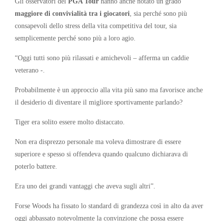
Gli osservatori del
PGA Tour
hanno anche notato un grado
maggiore di convivialità tra i giocatori
, sia perché sono più
consapevoli dello stress della vita competitiva del tour, sia
semplicemente perché sono più a loro agio.
“Oggi tutti sono più rilassati e amichevoli – afferma un caddie
veterano -.
Probabilmente è un approccio alla vita più sano ma favorisce anche
il desiderio di diventare il migliore sportivamente parlando?
Tiger era solito essere molto distaccato.
Non era disprezzo personale ma voleva dimostrare di essere
superiore e spesso si offendeva quando qualcuno dichiarava di
poterlo battere.
Era uno dei grandi vantaggi che aveva sugli altri”.
Forse Woods ha fissato lo standard di grandezza così in alto da aver
oggi abbassato notevolmente la convinzione che possa essere