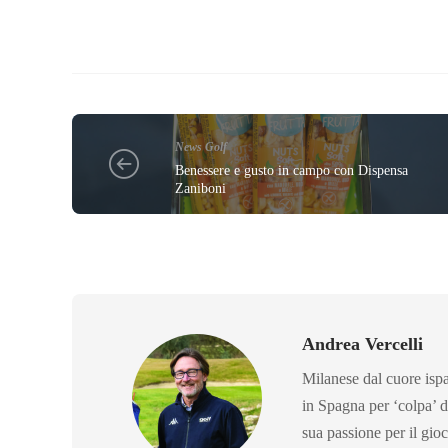
News Golf
Benessere e gusto in campo con Dispensa
Zaniboni
Andrea Vercelli
Milanese dal cuore ispan
in Spagna per ‘colpa’ d
sua passione per il gio