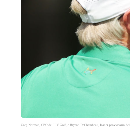
Greg Norman, CEO del LIV Golf, e Bryson DeChambeau, leader provvisorio della pr