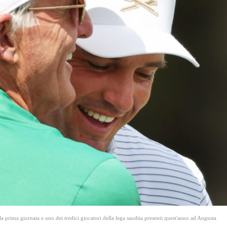
ima giornata e uno dei tredici giocatori della lega saudita presenti quest'anno ad Augusta