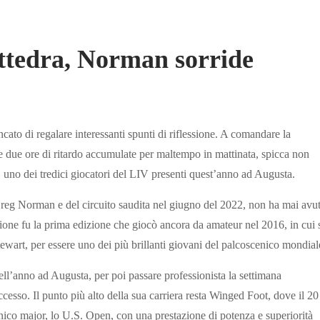
tedra, Norman sorride
ato di regalare interessanti spunti di riflessione. A comandare la
tre due ore di ritardo accumulate per maltempo in mattinata, spicca non
no dei tredici giocatori del LIV presenti quest’anno ad Augusta.
i Greg Norman e del circuito saudita nel giugno del 2022, non ha mai avu
ione fu la prima edizione che giocò ancora da amateur nel 2016, in cui 
tewart, per essere uno dei più brillanti giovani del palcoscenico mondial
ell’anno ad Augusta, per poi passare professionista la settimana
uccesso. Il punto più alto della sua carriera resta Winged Foot, dove il 20
nico major, lo U.S. Open, con una prestazione di potenza e superiorità