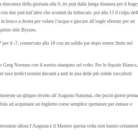
a sbavatura della giornata alla 9, tre putt dalla lunga distanza per il boge
con due putt tutt’altro che scontati da imbucare, poi alla 15 il colpo del
 in bosco a destra per volare l’acqua e giocare all’eagle sfiorato per un
 pieno stile Bryson.
17 per il -7, conservato alla 18 con un solido par dopo essere finito nel
, un Greg Norman con il sorriso stampato sul volto. Per lo Squalo Bianco,
suoi tredici uomini davanti a tutti in una delle più solide roccaforti
ertamente un ghigno rivolto all’Augusta National, che pochi giorni prima
dolo ad acquistare un biglietto come semplice spettatore per entrare e
ossimo allora l’Augusta e il Masters questa volta non hanno certamen