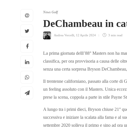
News Golf
DeChambeau in cat
Andrea Vercelli
,
12 Aprile 2024
3 min
read
La prima giornata delll’88° Masters non ha manc
classifica, per ora provvisoria a causa delle ol
senza una certa sorpresa Bryson DeChambeau, u
Il trentenne californiano, passato alla corte d
un feeling assoluto con il Masters. Unica eccez
prese la scena, coppola a parte in stile Payne S
A lungo tra i primi dieci, Bryson chiuse 21° qu
successiva e iniziare la scalata alla fama e al s
settembre 2020 solleva il primo e sino ad ora u