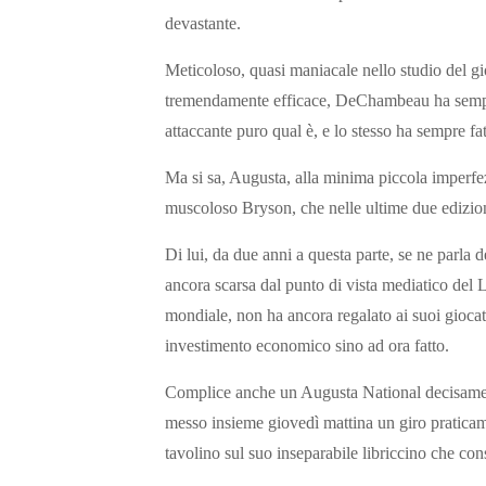
devastante.
Meticoloso, quasi maniacale nello studio del g
tremendamente efficace, DeChambeau ha sempre 
attaccante puro qual è, e lo stesso ha sempre fa
Ma si sa, Augusta, alla minima piccola imperfez
muscoloso Bryson, che nelle ultime due edizioni
Di lui, da due anni a questa parte, se ne parla 
ancora scarsa dal punto di vista mediatico del 
mondiale, non ha ancora regalato ai suoi giocat
investimento economico sino ad ora fatto.
Complice anche un Augusta National decisamen
messo insieme giovedì mattina un giro praticame
tavolino sul suo inseparabile libriccino che con