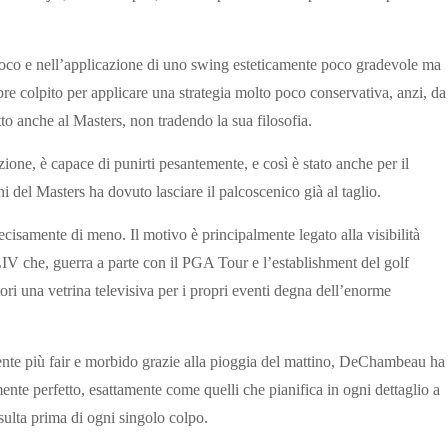
ioco e nell’applicazione di uno swing esteticamente poco gradevole ma
colpito per applicare una strategia molto poco conservativa, anzi, da
tto anche al Masters, non tradendo la sua filosofia.
ione, è capace di punirti pesantemente, e così è stato anche per il
 del Masters ha dovuto lasciare il palcoscenico già al taglio.
decisamente di meno. Il motivo è principalmente legato alla visibilità
LIV che, guerra a parte con il PGA Tour e l’establishment del golf
ori una vetrina televisiva per i propri eventi degna dell’enorme
te più fair e morbido grazie alla pioggia del mattino, DeChambeau ha
nte perfetto, esattamente come quelli che pianifica in ogni dettaglio a
sulta prima di ogni singolo colpo.