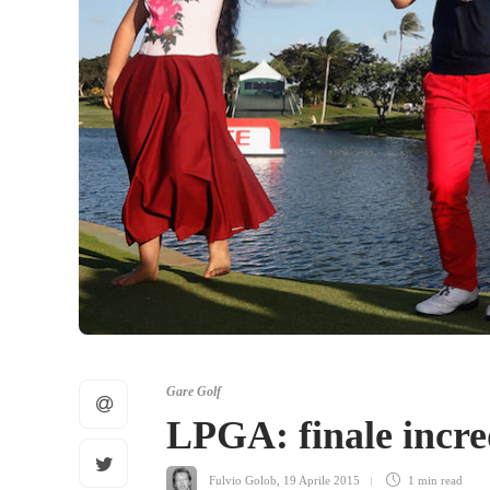
Gare Golf
LPGA: finale incre
Fulvio Golob
,
19 Aprile 2015
1 min
read