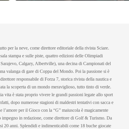
utto per la neve, come direttore editoriale della rivista Sciare.
 sala stampa e sulle piste, quattro edizioni delle Olimpiadi
 Sarajevo, Calgary, Albertville), una decina di Campionati del
una valanga di gare di Coppa del Mondo. Poi la passione si è
irettore responsabile di Forza 7, storica rivista della nautica e
vata la scoperta di un mondo meraviglioso, tutto tinto di verde.
a vita è stata proprio vivere le grandi passioni legate allo sport
infatti, dopo numerose stagioni di maldestri tentativi con sacca e
che l’amore per il Gioco con la “G” maiuscola è magicamente
o impegno in redazione, come direttore di Golf & Turismo. Da
asi 20 anni. Splendidi e indimenticabili come 18 buche giocate