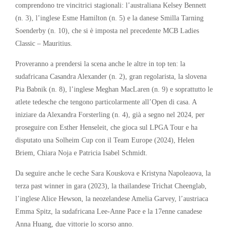
comprendono tre vincitrici stagionali: l’australiana Kelsey Bennett
(n. 3), l’inglese Esme Hamilton (n. 5) e la danese Smilla Tarning
Soenderby (n. 10), che si è imposta nel precedente MCB Ladies
Classic – Mauritius.
Proveranno a prendersi la scena anche le altre in top ten: la
sudafricana Casandra Alexander (n. 2), gran regolarista, la slovena
Pia Babnik (n. 8), l’inglese Meghan MacLaren (n. 9) e soprattutto le
atlete tedesche che tengono particolarmente all’Open di casa. A
iniziare da Alexandra Forsterling (n. 4), già a segno nel 2024, per
proseguire con Esther Henseleit, che gioca sul LPGA Tour e ha
disputato una Solheim Cup con il Team Europe (2024), Helen
Briem, Chiara Noja e Patricia Isabel Schmidt.
Da seguire anche le ceche Sara Kouskova e Kristyna Napoleaova, la
terza past winner in gara (2023), la thailandese Trichat Cheenglab,
l’inglese Alice Hewson, la neozelandese Amelia Garvey, l’austriaca
Emma Spitz, la sudafricana Lee-Anne Pace e la 17enne canadese
Anna Huang, due vittorie lo scorso anno.