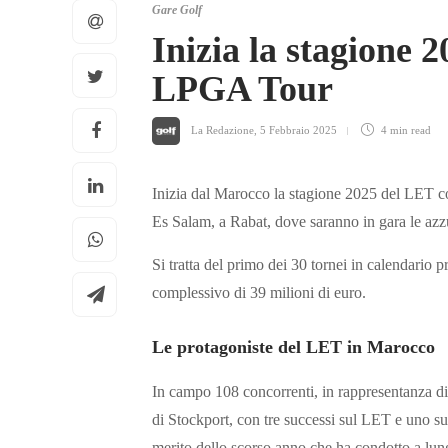
Gare Golf
Inizia la stagione 
LPGA Tour
La Redazione
,
5 Febbraio 2025
4 min
read
Inizia dal Marocco la stagione 2025 del LET c
Es Salam, a Rabat, dove saranno in gara le az
Si tratta del primo dei 30 tornei in calendari
complessivo di 39 milioni di euro.
Le protagoniste del LET in Marocco
In campo 108 concorrenti, in rappresentanza di 34
di Stockport, con tre successi sul LET e uno 
merito dello scorso anno che ha condotto a lung