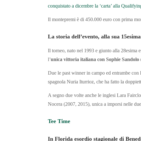
conquistato a dicembre la ‘carta’ alla Qualifyi
Il montepremi è di 450.000 euro con prima mon
La storia dell’evento, alla sua 15esim
Il torneo, nato nel 1993 e giunto alla 28esima ed
l’
unica vittoria italiana con Sophie Sandolo 
Due le past winner in campo ed entrambe con la 
spagnola Nuria Iturrioz, che ha fatto la doppiet
A segno due volte anche le inglesi Lara Fairc
Nocera (2007, 2015), unica a imporsi nelle due 
Tee Time
In Florida esordio stagionale di Ben