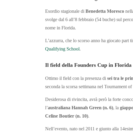
Esordio stagionale di
Benedetta Moresco
nell
svolge dal 6 all’8 febbraio (54 buche) sul perco
nome in Florida.
L’azzurra, che lo scorso anno ha giocato part ti
Qualifying School
.
Il field della Founders Cup in Florida
Ottimo il field con la presenza di
sei tra le pr
seconda la scorsa settimana nel Tournament of
Desiderosa di rivincita, avrà però la forte conco
l’
australiana Hannah Green (n. 6)
, la
giappo
Celine Boutier (n. 10)
.
Nell’evento, nato nel 2011 e giunto alla 14esim