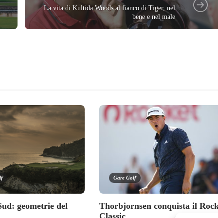
La vita di Kultida Woods al fianco di Tiger, nel
bene e nel male
lf
Gare Golf
Sud: geometrie del
Thorbjornsen conquista il Rock
Classic