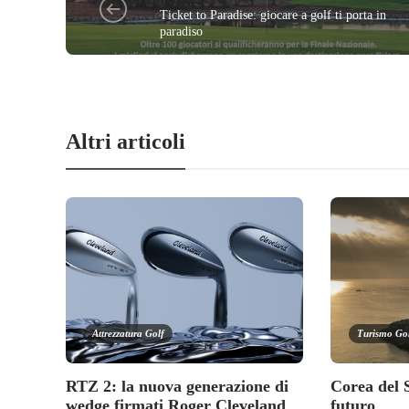
Ticket to Paradise: giocare a golf ti porta in
paradiso
Altri articoli
Attrezzatura Golf
Turismo Go
RTZ 2: la nuova generazione di
Corea del 
wedge firmati Roger Cleveland
futuro