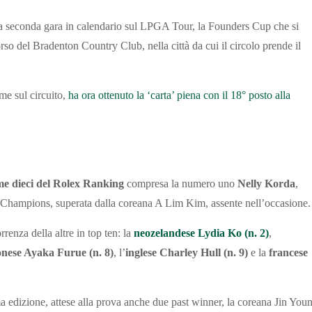
a seconda gara in calendario sul LPGA Tour, la Founders Cup che si
rso del Bradenton Country Club, nella città da cui il circolo prende il
me sul circuito,
ha ora ottenuto la ‘carta’ piena con il 18° posto alla
ime dieci del Rolex Ranking
compresa la numero uno
Nelly Korda
,
 Champions, superata dalla coreana A Lim Kim, assente nell’occasione.
rrenza della altre in top ten: la
neozelandese Lydia Ko (n. 2)
,
nese Ayaka Furue (n. 8)
, l’
inglese Charley Hull (n. 9)
e la
francese
a edizione, attese alla prova anche due past winner, la coreana Jin You