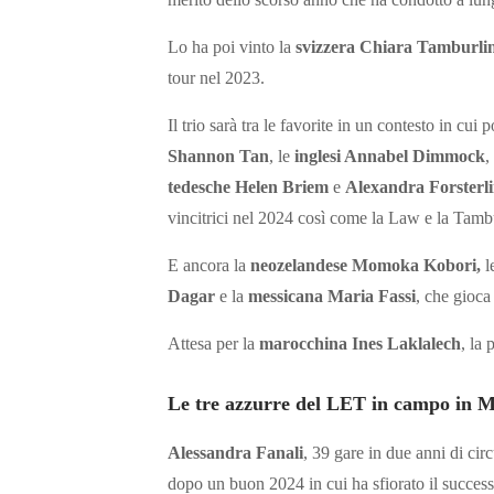
Lo ha poi vinto la
svizzera
Chiara Tamburlin
tour nel 2023.
Il trio sarà tra le favorite in un contesto in cui 
Shannon Tan
, le
inglesi Annabel Dimmock
,
tedesche Helen Briem
e
Alexandra Forsterl
vincitrici nel 2024 così come la Law e la Tambu
E ancora la
neozelandese Momoka Kobori,
l
Dagar
e la
messicana Maria Fassi
, che gioc
Attesa per la
marocchina Ines Laklalech
, la
Le tre azzurre del LET in campo in M
Alessandra Fanali
, 39 gare in due anni di circ
dopo un buon 2024 in cui ha sfiorato il succe