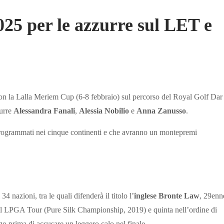
2025 per le azzurre sul LET e
on la Lalla Meriem Cup (6-8 febbraio) sul percorso del Royal Golf Dar
zurre
Alessandra Fanali
,
Alessia Nobilio
e
Anna Zanusso
.
o programmati nei cinque continenti e che avranno un montepremi
 nazioni, tra le quali difenderà il titolo l’
inglese
Bronte Law
, 29enn
sul LPGA Tour (Pure Silk Championship, 2019) e quinta nell’ordine di
o prima di accusare un leggero calo nel finale.