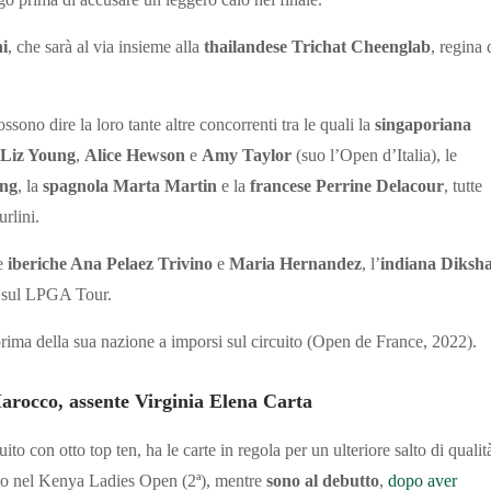
i
, che sarà al via insieme alla
thailandese Trichat Cheenglab
, regina 
possono dire la loro tante altre concorrenti tra le quali la
singaporiana
Liz Young
,
Alice Hewson
e
Amy Taylor
(suo l’Open d’Italia), le
ing
, la
spagnola Marta Martin
e la
francese Perrine Delacour
, tutte
rlini.
e
iberiche Ana Pelaez Trivino
e
Maria Hernandez
, l’
indiana Diksh
a sul LPGA Tour.
 prima della sua nazione a imporsi sul circuito (Open de France, 2022).
arocco, assente Virginia Elena Carta
uito con otto top ten, ha le carte in regola per un ulteriore salto di qualit
sso nel Kenya Ladies Open (2ª), mentre
sono al debutto
,
dopo aver