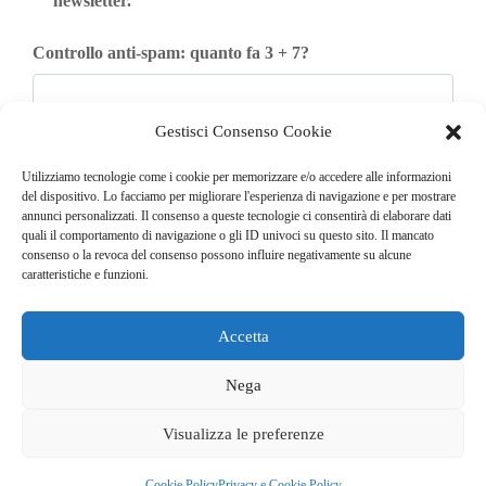
newsletter.
Controllo anti-spam: quanto fa 3 + 7?
Gestisci Consenso Cookie
Iscriviti
Utilizziamo tecnologie come i cookie per memorizzare e/o accedere alle informazioni
del dispositivo. Lo facciamo per migliorare l'esperienza di navigazione e per mostrare
annunci personalizzati. Il consenso a queste tecnologie ci consentirà di elaborare dati
quali il comportamento di navigazione o gli ID univoci su questo sito. Il mancato
consenso o la revoca del consenso possono influire negativamente su alcune
caratteristiche e funzioni.
Accetta
© COPYRIGHT 2025
GO. TU. Srl -
Tutti i diritti sono riservati
Nega
CHI SIAMO
CONTATTI
NEWSLETTER
Visualizza le preferenze
PUBBLICITÀ
PRIVACY E COOKIE POLICY
Cookie Policy
Privacy e Cookie Policy