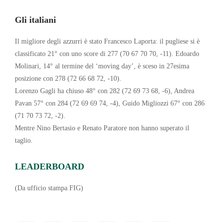
Gli italiani
Il migliore degli azzurri è stato Francesco Laporta: il pugliese si è
classificato 21° con uno score di 277 (70 67 70 70, -11). Edoardo
Molinari, 14° al termine del ‘moving day’, è sceso in 27esima
posizione con 278 (72 66 68 72, -10).
Lorenzo Gagli ha chiuso 48° con 282 (72 69 73 68, -6), Andrea
Pavan 57° con 284 (72 69 69 74, -4), Guido Migliozzi 67° con 286
(71 70 73 72, -2).
Mentre Nino Bertasio e Renato Paratore non hanno superato il
taglio.
LEADERBOARD
(Da ufficio stampa FIG)