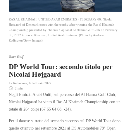
RAS AL KHAIMAH, UNITED ARAB EMIRATES - FEBRUARY 06: Nicolai
Højgaard of Denmark poses with the trophy after winning the Ras al Khaimah
Championship presented by Phoenix Capital at Al Hamra Golf Club on February
06, 2022 in Ras al Khaimah, United Arab Emirates. (Photo by Andrew
Redington/Getty Images)
Gare Golf
DP World Tour: secondo titolo per
Nicolai Højgaard
La Redazione
,
6 Febbraio 2022
2 min
Negli Emirati Arabi Uniti, sul percorso del Al Hamra Golf Club,
Nicolai Højgaard ha vinto il Ras Al Khaimah Championship con un
totale di 264 colpi (67 65 64 68, -24).
Per il danese si tratta del secondo successo sul DP World Tour dopo
quello ottenuto nel settembre 2021 al DS Automobiles 78° Open