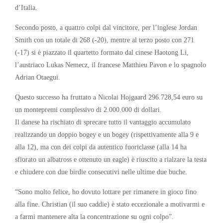
d’Italia.
Secondo posto, a quattro colpi dal vincitore, per l’inglese Jordan
Smith con un totale di 268 (-20), mentre al terzo posto con 271
(-17) si è piazzato il quartetto formato dal cinese Haotong Li,
l’austriaco Lukas Nemecz, il francese Matthieu Pavon e lo spagnolo
Adrian Otaegui.
Questo successo ha fruttato a Nicolai Hojgaard 296.728,54 euro su
un montepremi complessivo di 2.000.000 di dollari.
Il danese ha rischiato di sprecare tutto il vantaggio accumulato
realizzando un doppio bogey e un bogey (rispettivamente alla 9 e
alla 12), ma con dei colpi da autentico fuoriclasse (alla 14 ha
sfiorato un albatross e ottenuto un eagle) è riuscito a rialzare la testa
e chiudere con due birdie consecutivi nelle ultime due buche.
“Sono molto felice, ho dovuto lottare per rimanere in gioco fino
alla fine. Christian (il suo caddie) è stato eccezionale a motivarmi e
a farmi mantenere alta la concentrazione su ogni colpo”.