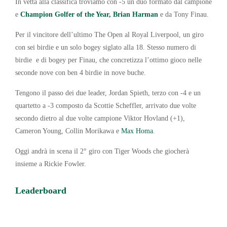
In vetta alla classifica troviamo con -5 un duo formato dal campione
e
Champion Golfer of the Year, Brian Harman
e da Tony Finau.
Per il vincitore dell’ultimo The Open al Royal Liverpool, un giro
con sei birdie e un solo bogey siglato alla 18. Stesso numero di
birdie e di bogey per Finau, che concretizza l’ottimo gioco nelle
seconde nove con ben 4 birdie in nove buche.
Tengono il passo dei due leader, Jordan Spieth, terzo con -4 e un
quartetto a -3 composto da Scottie Scheffler, arrivato due volte
secondo dietro al due volte campione Viktor Hovland (+1),
Cameron Young, Collin Morikawa e
Max Homa
.
Oggi andrà in scena il 2° giro con Tiger Woods che giocherà
insieme a Rickie Fowler.
Leaderboard