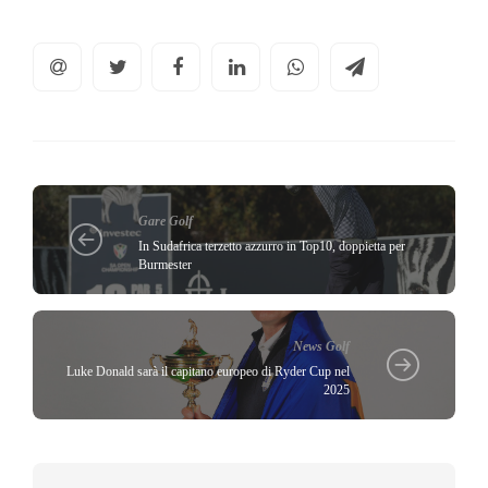
Gare Golf
In Sudafrica terzetto azzurro in Top10, doppietta per
Burmester
News Golf
Luke Donald sarà il capitano europeo di Ryder Cup nel
2025